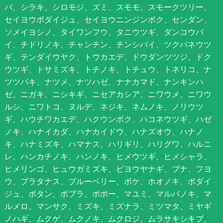
バ、シラキ、シロモジ、ズミ、スモモ、スモークツリー、
セイヨウボダイジュ、セイヨウニンジンボク、センダン、
ソメイヨシノ、タイワンフウ、タニウツギ、ダンコウバ
イ、チドリノキ、チャンチン、チンシバイ、ツクバネウツ
ギ、テンダイウヤク、トウカエデ、ドウダンツツジ、ドク
ウツギ、トサミズキ、トチノキ、トチュウ、トネリコ、ナ
ツツバキ、ナツメ、ナツハゼ、ナナカマド、ナンキンハ
ゼ、ニガキ、ニシキギ、ニセアカシア、ニワウメ、ニワウ
ルシ、ニワトコ、ヌルデ、ネジキ、ネムノキ、ノリウツ
ギ、ハウチワカエデ、ハクウンボク、ハコネウツギ、ハゼ
ノキ、ハナイカダ、ハナカイドウ、ハナズオウ、ハナノ
キ、ハナミズキ、ハマナス、ハリギリ、ハリグワ、ハルニ
レ、ハンカチノキ、ハンノキ、ヒメウツギ、ヒメシャラ、
ヒメリンゴ、ヒュウガミズキ、ビヨウヤナギ、ブナ、フヨ
ウ、プラタナス、ブルーベリー、ボケ、ホオノキ、ボダイ
ジュ、ボタン、ポプラ、ポポー、マユミ、マルバノキ、マ
ルメロ、マンサク、ミズキ、ミズナラ、ミツマタ、ミヤギ
ノハギ、ムクゲ、ムクノキ、ムクロジ、ムラサキシキブ、