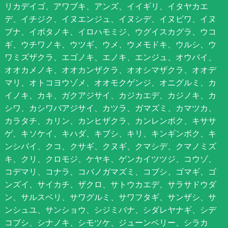
リカデイゴ、アワブキ、アンズ、イイギリ、イタヤカエ
デ、イチジク、イヌエンジュ、イヌシデ、イヌビワ、イヌ
ブナ、イボタノキ、イロハモミジ、ウグイスカグラ、ウコ
ギ、ウチワノキ、ウツギ、ウメ、ウメモドキ、ウルシ、ウ
ワミズザクラ、エゴノキ、エノキ、エンジュ、オウバイ、
オオカメノキ、オオカンザクラ、オオシマザクラ、オオデ
マリ、オトコヨウゾメ、オオモクゲンジ、オニグルミ、カ
イノキ、カキ、ガクアジサイ、カジカエデ、カジノキ、カ
シワ、カシワバアジサイ、カツラ、ガマズミ、カマツカ、
カラタチ、カリン、カンヒザクラ、カンレンボク、キササ
ゲ、キソケイ、キハダ、キブシ、キリ、キンギンボク、キ
ンシバイ、クコ、クサギ、クヌギ、クマシデ、クマノミズ
キ、クリ、クロモジ、ケヤキ、ゲンカイツツジ、コウゾ、
コデマリ、コナラ、コバノガマズミ、コブシ、ゴマギ、ゴ
ンズイ、サイカチ、ザクロ、サトウカエデ、サラサドウダ
ン、サルスベリ、サワグルミ、サワフタギ、サンザシ、サ
ンシュユ、サンショウ、シジミバナ、シダレヤナギ、シデ
コブシ、シナノキ、シモツケ、ジューンベリー、シラカ