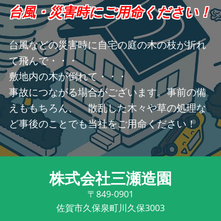
台風・災害時にご用命ください！
台風などの災害時に自宅の庭の木の枝が折れ
て飛んで・・・
敷地内の木が倒れて・・・
事故につながる場合がございます。事前の備
えももちろん、 散乱した木々や草の処理な
ど事後のことでも当社をご用命ください！
株式会社三瀬造園
〒849-0901
佐賀市久保泉町川久保3003