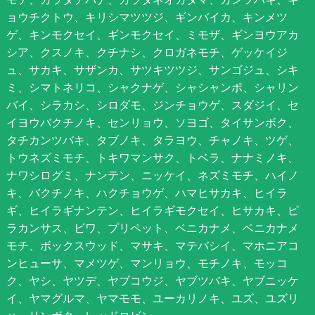
ョウチクトウ、キリシマツツジ、ギンバイカ、キンメツ
ゲ、キンモクセイ、ギンモクセイ、ミモザ、ギンヨウアカ
シア、クスノキ、クチナシ、クロガネモチ、ゲッケイジ
ュ、サカキ、サザンカ、サツキツツジ、サンゴジュ、シキ
ミ、シマトネリコ、シャクナゲ、シャシャンポ、シャリン
バイ、シラカシ、シロダモ、ジンチョウゲ、スダジイ、セ
イヨウバクチノキ、センリョウ、ソヨゴ、タイサンボク、
タチカンツバキ、タブノキ、タラヨウ、チャノキ、ツゲ、
トウネズミモチ、トキワマンサク、トベラ、ナナミノキ、
ナワシログミ、ナンテン、ニッケイ、ネズミモチ、ハイノ
キ、バクチノキ、ハクチョウゲ、ハマヒサカキ、ヒイラ
ギ、ヒイラギナンテン、ヒイラギモクセイ、ヒサカキ、ピ
ラカンサス、ビワ、プリペット、ベニカナメ、ベニカナメ
モチ、ボックスウッド、マサキ、マテバシイ、マホニアコ
ンヒューサ、マメツゲ、マンリョウ、モチノキ、モッコ
ク、ヤシ、ヤツデ、ヤブコウジ、ヤブツバキ、ヤブニッケ
イ、ヤマグルマ、ヤマモモ、ユーカリノキ、ユズ、ユズリ