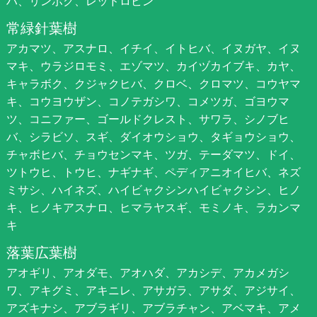
ハ、リンボク、レッドロビン
常緑針葉樹
アカマツ、アスナロ、イチイ、イトヒバ、イヌガヤ、イヌ
マキ、ウラジロモミ、エゾマツ、カイヅカイブキ、カヤ、
キャラボク、クジャクヒバ、クロベ、クロマツ、コウヤマ
キ、コウヨウザン、コノテガシワ、コメツガ、ゴヨウマ
ツ、コニファー、ゴールドクレスト、サワラ、シノブヒ
バ、シラビソ、スギ、ダイオウショウ、タギョウショウ、
チャボヒバ、チョウセンマキ、ツガ、テーダマツ、ドイ、
ツトウヒ、トウヒ、ナギナギ、ペディアニオイヒバ、ネズ
ミサシ、ハイネズ、ハイビャクシンハイビャクシン、ヒノ
キ、ヒノキアスナロ、ヒマラヤスギ、モミノキ、ラカンマ
キ
落葉広葉樹
アオギリ、アオダモ、アオハダ、アカシデ、アカメガシ
ワ、アキグミ、アキニレ、アサガラ、アサダ、アジサイ、
アズキナシ、アブラギリ、アブラチャン、アベマキ、アメ