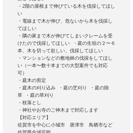
・2階の屋根まで伸びている木を伐採してほし
い
・電線まで木が伸び、危ないから木を伐採し
てほしい
・隣の家まで木が伸びてしまいクレームを受
けたので伐採してほしい ・庭の生垣の２〜６
本、木を切って欲しい、伐採してほしい
・マンションなどの敷地林の伐採をしてほし
い（一本〜数十本までの大型案件でも対応
可）
・庭木の剪定
・庭木の刈り込み ・庭の芝刈り ・庭の除
草 ・庭の草刈り
・枝落とし
・神社やお寺のご神木まで対応します
【対応エリア】
佐賀市を中心に小城市 唐津市 鳥栖市など
佐賀県全域可能