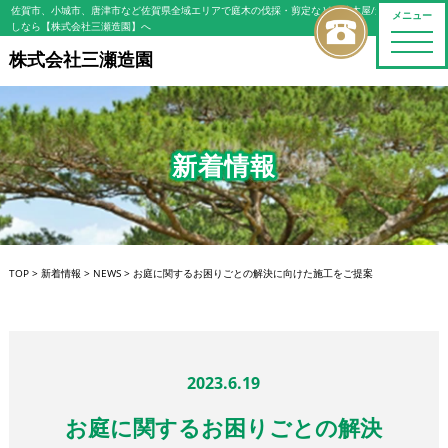
佐賀市、小城市、唐津市など佐賀県全域エリアで庭木の伐採・剪定などの植木屋/造園屋をお探
メニュー
しなら【株式会社三瀬造園】へ
toggle
naviga
株式会社三瀬造園
新着情報
TOP
>
新着情報
>
NEWS
>
お庭に関するお困りごとの解決に向けた施工をご提案
2023.6.19
お庭に関するお困りごとの解決