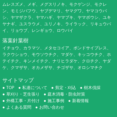
ムレスズメ、メギ、メグスリノキ、モクゲンジ、モクレ
ン、モミジバフウ、ヤブデマリ、ヤマグワ、ヤマコウバ
シ、ヤマザクラ、ヤマハギ、ヤマブキ、ヤマボウシ、ユキ
ヤナギ、ユスラウメ、ユリノキ、ライラック、リキュウバ
イ、リョウブ、レンギョウ、ロウバイ
落葉針葉樹
イチョウ、カラマツ、メタセコイア、ポンドサイプレス、
ラクウショウ、モウソウチク、マダケ、キッコウチク、ホ
テイチク、キンメイチク、ナリヒラダケ、クロチク、ヤダ
ケ、クマザサ、オカメザサ、チゴザサ、オロシマチク
サイトマップ
TOP
私達について
剪定・刈込
樹木伐採
草刈り・芝生張り
庭木消毒・防虫対策
外構工事・片付け
施工事例
新着情報
よくある質問
お問い合わせ