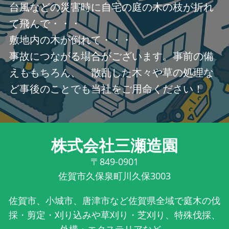
台風などの災害時に自宅の庭の木の枝が折れ
て飛んで・・・
敷地内の木が倒れて・・・
事故につながる場合がございます。事前の備
えももちろん、 散乱した木々や草の処理な
ど事後のことでも当社をご用命ください！
株式会社三瀬造園
〒849-0901
佐賀市久保泉町川久保3003
佐賀市、小城市、唐津市など佐賀県全域で庭木の伐
採・剪定・刈り込みや草刈り・芝刈り、特殊伐採、
外構・エクステリアなど...