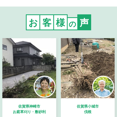
お
客
様
声
の
佐賀県神崎市
佐賀県小城市
お庭草刈り・敷砂利
伐根