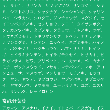
ュ、サカキ、サザンカ、サツキツツジ、サンゴジュ、シキ
ミ、シマトネリコ、シャクナゲ、シャシャンポ、シャリン
バイ、シラカシ、シロダモ、ジンチョウゲ、スダジイ、セ
イヨウバクチノキ、センリョウ、ソヨゴ、タイサンボク、
タチカンツバキ、タブノキ、タラヨウ、チャノキ、ツゲ、
トウネズミモチ、トキワマンサク、トベラ、ナナミノキ、
ナワシログミ、ナンテン、ニッケイ、ネズミモチ、ハイノ
キ、バクチノキ、ハクチョウゲ、ハマヒサカキ、ヒイラ
ギ、ヒイラギナンテン、ヒイラギモクセイ、ヒサカキ、ピ
ラカンサス、ビワ、プリペット、ベニカナメ、ベニカナメ
モチ、ボックスウッド、マサキ、マテバシイ、マホニアコ
ンヒューサ、マメツゲ、マンリョウ、モチノキ、モッコ
ク、ヤシ、ヤツデ、ヤブコウジ、ヤブツバキ、ヤブニッケ
イ、ヤマグルマ、ヤマモモ、ユーカリノキ、ユズ、ユズリ
ハ、リンボク、レッドロビン
常緑針葉樹
アカマツ、アスナロ、イチイ、イトヒバ、イヌガヤ、イヌ