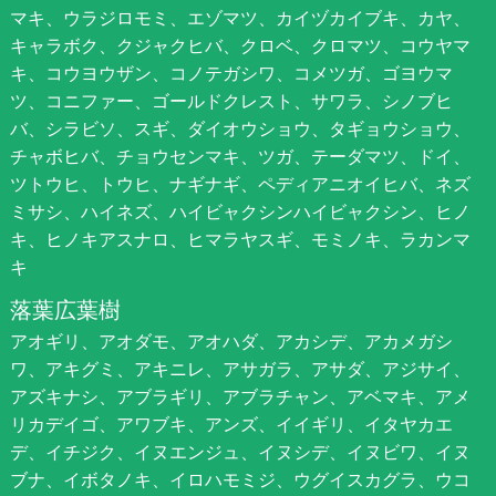
マキ、ウラジロモミ、エゾマツ、カイヅカイブキ、カヤ、
キャラボク、クジャクヒバ、クロベ、クロマツ、コウヤマ
キ、コウヨウザン、コノテガシワ、コメツガ、ゴヨウマ
ツ、コニファー、ゴールドクレスト、サワラ、シノブヒ
バ、シラビソ、スギ、ダイオウショウ、タギョウショウ、
チャボヒバ、チョウセンマキ、ツガ、テーダマツ、ドイ、
ツトウヒ、トウヒ、ナギナギ、ペディアニオイヒバ、ネズ
ミサシ、ハイネズ、ハイビャクシンハイビャクシン、ヒノ
キ、ヒノキアスナロ、ヒマラヤスギ、モミノキ、ラカンマ
キ
落葉広葉樹
アオギリ、アオダモ、アオハダ、アカシデ、アカメガシ
ワ、アキグミ、アキニレ、アサガラ、アサダ、アジサイ、
アズキナシ、アブラギリ、アブラチャン、アベマキ、アメ
リカデイゴ、アワブキ、アンズ、イイギリ、イタヤカエ
デ、イチジク、イヌエンジュ、イヌシデ、イヌビワ、イヌ
ブナ、イボタノキ、イロハモミジ、ウグイスカグラ、ウコ