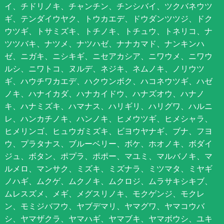
イ、チドリノキ、チャンチン、チンシバイ、ツクバネウツ
ギ、テンダイウヤク、トウカエデ、ドウダンツツジ、ドク
ウツギ、トサミズキ、トチノキ、トチュウ、トネリコ、ナ
ツツバキ、ナツメ、ナツハゼ、ナナカマド、ナンキンハ
ゼ、ニガキ、ニシキギ、ニセアカシア、ニワウメ、ニワウ
ルシ、ニワトコ、ヌルデ、ネジキ、ネムノキ、ノリウツ
ギ、ハウチワカエデ、ハクウンボク、ハコネウツギ、ハゼ
ノキ、ハナイカダ、ハナカイドウ、ハナズオウ、ハナノ
キ、ハナミズキ、ハマナス、ハリギリ、ハリグワ、ハルニ
レ、ハンカチノキ、ハンノキ、ヒメウツギ、ヒメシャラ、
ヒメリンゴ、ヒュウガミズキ、ビヨウヤナギ、ブナ、フヨ
ウ、プラタナス、ブルーベリー、ボケ、ホオノキ、ボダイ
ジュ、ボタン、ポプラ、ポポー、マユミ、マルバノキ、マ
ルメロ、マンサク、ミズキ、ミズナラ、ミツマタ、ミヤギ
ノハギ、ムクゲ、ムクノキ、ムクロジ、ムラサキシキブ、
ムレスズメ、メギ、メグスリノキ、モクゲンジ、モクレ
ン、モミジバフウ、ヤブデマリ、ヤマグワ、ヤマコウバ
シ、ヤマザクラ、ヤマハギ、ヤマブキ、ヤマボウシ、ユキ