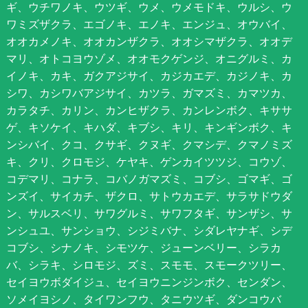
ギ、ウチワノキ、ウツギ、ウメ、ウメモドキ、ウルシ、ウ
ワミズザクラ、エゴノキ、エノキ、エンジュ、オウバイ、
オオカメノキ、オオカンザクラ、オオシマザクラ、オオデ
マリ、オトコヨウゾメ、オオモクゲンジ、オニグルミ、カ
イノキ、カキ、ガクアジサイ、カジカエデ、カジノキ、カ
シワ、カシワバアジサイ、カツラ、ガマズミ、カマツカ、
カラタチ、カリン、カンヒザクラ、カンレンボク、キササ
ゲ、キソケイ、キハダ、キブシ、キリ、キンギンボク、キ
ンシバイ、クコ、クサギ、クヌギ、クマシデ、クマノミズ
キ、クリ、クロモジ、ケヤキ、ゲンカイツツジ、コウゾ、
コデマリ、コナラ、コバノガマズミ、コブシ、ゴマギ、ゴ
ンズイ、サイカチ、ザクロ、サトウカエデ、サラサドウダ
ン、サルスベリ、サワグルミ、サワフタギ、サンザシ、サ
ンシュユ、サンショウ、シジミバナ、シダレヤナギ、シデ
コブシ、シナノキ、シモツケ、ジューンベリー、シラカ
バ、シラキ、シロモジ、ズミ、スモモ、スモークツリー、
セイヨウボダイジュ、セイヨウニンジンボク、センダン、
ソメイヨシノ、タイワンフウ、タニウツギ、ダンコウバ