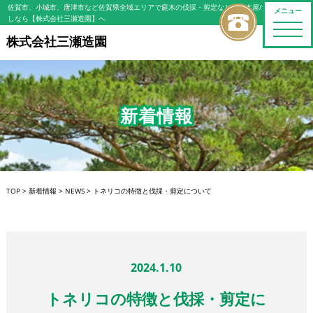
佐賀市、小城市、唐津市など佐賀県全域エリアで庭木の伐採・剪定などの植木屋/造園屋をお探
メニュー
しなら【株式会社三瀬造園】へ
toggle
naviga
株式会社三瀬造園
新着情報
TOP
>
新着情報
>
NEWS
>
トネリコの特徴と伐採・剪定について
2024.1.10
トネリコの特徴と伐採・剪定に