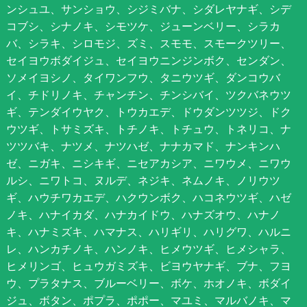
ンシュユ、サンショウ、シジミバナ、シダレヤナギ、シデ
コブシ、シナノキ、シモツケ、ジューンベリー、シラカ
バ、シラキ、シロモジ、ズミ、スモモ、スモークツリー、
セイヨウボダイジュ、セイヨウニンジンボク、センダン、
ソメイヨシノ、タイワンフウ、タニウツギ、ダンコウバ
イ、チドリノキ、チャンチン、チンシバイ、ツクバネウツ
ギ、テンダイウヤク、トウカエデ、ドウダンツツジ、ドク
ウツギ、トサミズキ、トチノキ、トチュウ、トネリコ、ナ
ツツバキ、ナツメ、ナツハゼ、ナナカマド、ナンキンハ
ゼ、ニガキ、ニシキギ、ニセアカシア、ニワウメ、ニワウ
ルシ、ニワトコ、ヌルデ、ネジキ、ネムノキ、ノリウツ
ギ、ハウチワカエデ、ハクウンボク、ハコネウツギ、ハゼ
ノキ、ハナイカダ、ハナカイドウ、ハナズオウ、ハナノ
キ、ハナミズキ、ハマナス、ハリギリ、ハリグワ、ハルニ
レ、ハンカチノキ、ハンノキ、ヒメウツギ、ヒメシャラ、
ヒメリンゴ、ヒュウガミズキ、ビヨウヤナギ、ブナ、フヨ
ウ、プラタナス、ブルーベリー、ボケ、ホオノキ、ボダイ
ジュ、ボタン、ポプラ、ポポー、マユミ、マルバノキ、マ