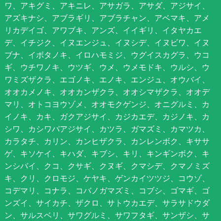
ワ、アキグミ、アキニレ、アサガラ、アサダ、アジサイ、
アズキナシ、アブラギリ、アブラチャン、アベマキ、アメ
リカデイゴ、アワブキ、アンズ、イイギリ、イタヤカエ
デ、イチジク、イヌエンジュ、イヌシデ、イヌビワ、イヌ
ブナ、イボタノキ、イロハモミジ、ウグイスカグラ、ウコ
ギ、ウチワノキ、ウツギ、ウメ、ウメモドキ、ウルシ、ウ
ワミズザクラ、エゴノキ、エノキ、エンジュ、オウバイ、
オオカメノキ、オオカンザクラ、オオシマザクラ、オオデ
マリ、オトコヨウゾメ、オオモクゲンジ、オニグルミ、カ
イノキ、カキ、ガクアジサイ、カジカエデ、カジノキ、カ
シワ、カシワバアジサイ、カツラ、ガマズミ、カマツカ、
カラタチ、カリン、カンヒザクラ、カンレンボク、キササ
ゲ、キソケイ、キハダ、キブシ、キリ、キンギンボク、キ
ンシバイ、クコ、クサギ、クヌギ、クマシデ、クマノミズ
キ、クリ、クロモジ、ケヤキ、ゲンカイツツジ、コウゾ、
コデマリ、コナラ、コバノガマズミ、コブシ、ゴマギ、ゴ
ンズイ、サイカチ、ザクロ、サトウカエデ、サラサドウダ
ン、サルスベリ、サワグルミ、サワフタギ、サンザシ、サ