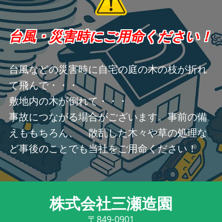
台風・災害時にご用命ください！
台風などの災害時に自宅の庭の木の枝が折れ
て飛んで・・・
敷地内の木が倒れて・・・
事故につながる場合がございます。事前の備
えももちろん、 散乱した木々や草の処理な
ど事後のことでも当社をご用命ください！
株式会社三瀬造園
〒849-0901