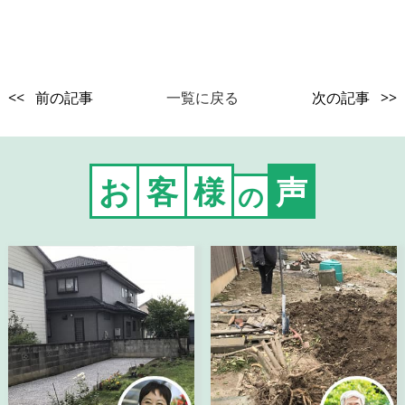
<< 前の記事
一覧に戻る
次の記事 >>
お
客
様
声
の