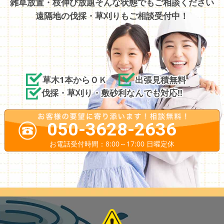
雑草放置・枝伸び放題そんな状態でもご相談ください
遠隔地の伐採・草刈りもご相談受付中！
草木1本からＯＫ
出張見積無料
伐採・草刈り・敷砂利なんでも対応!!
050-3628-2636
お電話受付時間：8:00～17:00 日曜定休