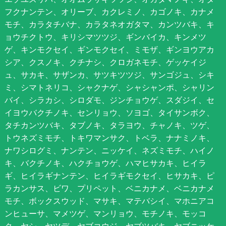
フクナンテン、オリーブ、カクレミノ、カゴノキ、カナメ
モチ、カラタチバナ、カラタネオガタマ、カンツバキ、キ
ョウチクトウ、キリシマツツジ、ギンバイカ、キンメツ
ゲ、キンモクセイ、ギンモクセイ、ミモザ、ギンヨウアカ
シア、クスノキ、クチナシ、クロガネモチ、ゲッケイジ
ュ、サカキ、サザンカ、サツキツツジ、サンゴジュ、シキ
ミ、シマトネリコ、シャクナゲ、シャシャンポ、シャリン
バイ、シラカシ、シロダモ、ジンチョウゲ、スダジイ、セ
イヨウバクチノキ、センリョウ、ソヨゴ、タイサンボク、
タチカンツバキ、タブノキ、タラヨウ、チャノキ、ツゲ、
トウネズミモチ、トキワマンサク、トベラ、ナナミノキ、
ナワシログミ、ナンテン、ニッケイ、ネズミモチ、ハイノ
キ、バクチノキ、ハクチョウゲ、ハマヒサカキ、ヒイラ
ギ、ヒイラギナンテン、ヒイラギモクセイ、ヒサカキ、ピ
ラカンサス、ビワ、プリペット、ベニカナメ、ベニカナメ
モチ、ボックスウッド、マサキ、マテバシイ、マホニアコ
ンヒューサ、マメツゲ、マンリョウ、モチノキ、モッコ
ク、ヤシ、ヤツデ、ヤブコウジ、ヤブツバキ、ヤブニッケ