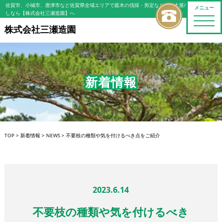
佐賀市、小城市、唐津市など佐賀県全域エリアで庭木の伐採・剪定などの植木屋/造園屋をお探
メニュー
しなら【株式会社三瀬造園】へ
toggle
naviga
株式会社三瀬造園
新着情報
TOP
>
新着情報
>
NEWS
>
不要枝の種類や気を付けるべき点をご紹介
2023.6.14
不要枝の種類や気を付けるべき