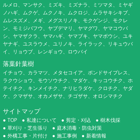
ルメロ、マンサク、ミズキ、ミズナラ、ミツマタ、ミヤギ
ノハギ、ムクゲ、ムクノキ、ムクロジ、ムラサキシキブ、
ムレスズメ、メギ、メグスリノキ、モクゲンジ、モクレ
ン、モミジバフウ、ヤブデマリ、ヤマグワ、ヤマコウバ
シ、ヤマザクラ、ヤマハギ、ヤマブキ、ヤマボウシ、ユキ
ヤナギ、ユスラウメ、ユリノキ、ライラック、リキュウバ
イ、リョウブ、レンギョウ、ロウバイ
落葉針葉樹
イチョウ、カラマツ、メタセコイア、ポンドサイプレス、
ラクウショウ、モウソウチク、マダケ、キッコウチク、ホ
テイチク、キンメイチク、ナリヒラダケ、クロチク、ヤダ
ケ、クマザサ、オカメザサ、チゴザサ、オロシマチク
サイトマップ
TOP
私達について
剪定・刈込
樹木伐採
草刈り・芝生張り
庭木消毒・防虫対策
外構工事・片付け
施工事例
新着情報