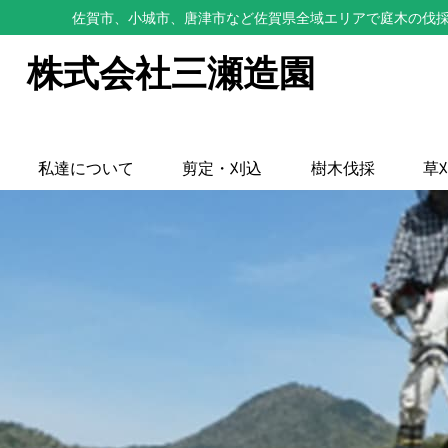
佐賀市、小城市、唐津市など佐賀県全域エリアで庭木の伐採
株式会社三瀬造園
私達について
剪定・刈込
樹木伐採
草