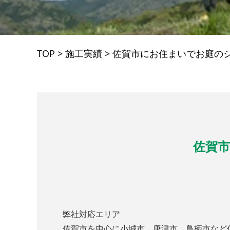
TOP
>
施工実績
>
佐賀市にお住まいでお庭の
佐賀
弊社
対応エリア
佐賀市を中心に小城市 唐津市 鳥栖市など