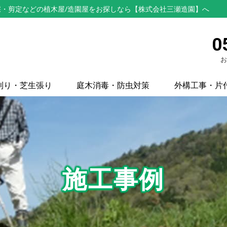
・剪定などの植木屋/造園屋をお探しなら【株式会社三瀬造園】へ
0
お
刈り・芝生張り
庭木消毒・防虫対策
外構工事・片
施工事例