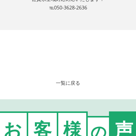
℡050-3628-2636
一覧に戻る
お
客
様
声
の