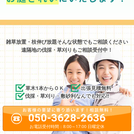
雑草放置・枝伸び放題そんな状態でもご相談ください
遠隔地の伐採・草刈りもご相談受付中！
草木1本からＯＫ
出張見積無料
伐採・草刈り・敷砂利なんでも対応!!
050-3628-2636
お電話受付時間：8:00～17:00 日曜定休