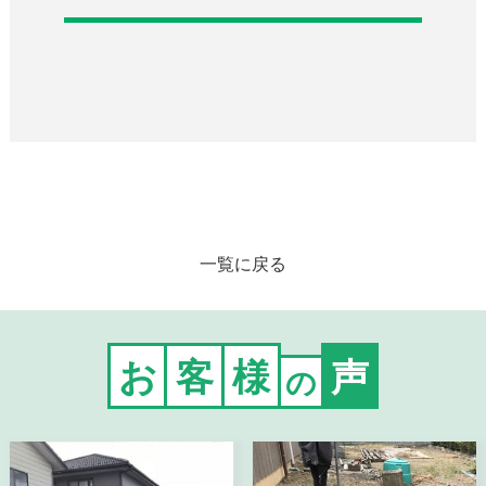
一覧に戻る
お
客
様
声
の