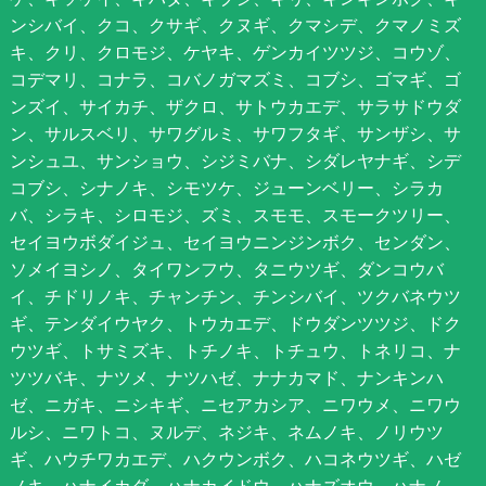
ンシバイ、クコ、クサギ、クヌギ、クマシデ、クマノミズ
キ、クリ、クロモジ、ケヤキ、ゲンカイツツジ、コウゾ、
コデマリ、コナラ、コバノガマズミ、コブシ、ゴマギ、ゴ
ンズイ、サイカチ、ザクロ、サトウカエデ、サラサドウダ
ン、サルスベリ、サワグルミ、サワフタギ、サンザシ、サ
ンシュユ、サンショウ、シジミバナ、シダレヤナギ、シデ
コブシ、シナノキ、シモツケ、ジューンベリー、シラカ
バ、シラキ、シロモジ、ズミ、スモモ、スモークツリー、
セイヨウボダイジュ、セイヨウニンジンボク、センダン、
ソメイヨシノ、タイワンフウ、タニウツギ、ダンコウバ
イ、チドリノキ、チャンチン、チンシバイ、ツクバネウツ
ギ、テンダイウヤク、トウカエデ、ドウダンツツジ、ドク
ウツギ、トサミズキ、トチノキ、トチュウ、トネリコ、ナ
ツツバキ、ナツメ、ナツハゼ、ナナカマド、ナンキンハ
ゼ、ニガキ、ニシキギ、ニセアカシア、ニワウメ、ニワウ
ルシ、ニワトコ、ヌルデ、ネジキ、ネムノキ、ノリウツ
ギ、ハウチワカエデ、ハクウンボク、ハコネウツギ、ハゼ
ノキ、ハナイカダ、ハナカイドウ、ハナズオウ、ハナノ