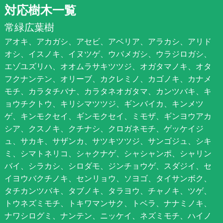
対応樹木一覧
常緑広葉樹
アオキ、アカガシ、アセビ、アベリア、アラカシ、アリド
オシ、イスノキ、イヌツゲ、ウバメガシ、ウラジロガシ、
エゾユズリハ、オオムラサキツツジ、オガタマノキ、オタ
フクナンテン、オリーブ、カクレミノ、カゴノキ、カナメ
モチ、カラタチバナ、カラタネオガタマ、カンツバキ、キ
ョウチクトウ、キリシマツツジ、ギンバイカ、キンメツ
ゲ、キンモクセイ、ギンモクセイ、ミモザ、ギンヨウアカ
シア、クスノキ、クチナシ、クロガネモチ、ゲッケイジ
ュ、サカキ、サザンカ、サツキツツジ、サンゴジュ、シキ
ミ、シマトネリコ、シャクナゲ、シャシャンポ、シャリン
バイ、シラカシ、シロダモ、ジンチョウゲ、スダジイ、セ
イヨウバクチノキ、センリョウ、ソヨゴ、タイサンボク、
タチカンツバキ、タブノキ、タラヨウ、チャノキ、ツゲ、
トウネズミモチ、トキワマンサク、トベラ、ナナミノキ、
ナワシログミ、ナンテン、ニッケイ、ネズミモチ、ハイノ