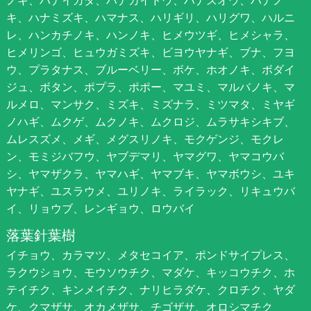
キ、ハナミズキ、ハマナス、ハリギリ、ハリグワ、ハルニ
レ、ハンカチノキ、ハンノキ、ヒメウツギ、ヒメシャラ、
ヒメリンゴ、ヒュウガミズキ、ビヨウヤナギ、ブナ、フヨ
ウ、プラタナス、ブルーベリー、ボケ、ホオノキ、ボダイ
ジュ、ボタン、ポプラ、ポポー、マユミ、マルバノキ、マ
ルメロ、マンサク、ミズキ、ミズナラ、ミツマタ、ミヤギ
ノハギ、ムクゲ、ムクノキ、ムクロジ、ムラサキシキブ、
ムレスズメ、メギ、メグスリノキ、モクゲンジ、モクレ
ン、モミジバフウ、ヤブデマリ、ヤマグワ、ヤマコウバ
シ、ヤマザクラ、ヤマハギ、ヤマブキ、ヤマボウシ、ユキ
ヤナギ、ユスラウメ、ユリノキ、ライラック、リキュウバ
イ、リョウブ、レンギョウ、ロウバイ
落葉針葉樹
イチョウ、カラマツ、メタセコイア、ポンドサイプレス、
ラクウショウ、モウソウチク、マダケ、キッコウチク、ホ
テイチク、キンメイチク、ナリヒラダケ、クロチク、ヤダ
ケ、クマザサ、オカメザサ、チゴザサ、オロシマチク