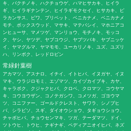
キ、バクチノキ、ハクチョウゲ、ハマヒサカキ、ヒイラ
ギ、ヒイラギナンテン、ヒイラギモクセイ、ヒサカキ、ピ
ラカンサス、ビワ、プリペット、ベニカナメ、ベニカナメ
モチ、ボックスウッド、マサキ、マテバシイ、マホニアコ
ンヒューサ、マメツゲ、マンリョウ、モチノキ、モッコ
ク、ヤシ、ヤツデ、ヤブコウジ、ヤブツバキ、ヤブニッケ
イ、ヤマグルマ、ヤマモモ、ユーカリノキ、ユズ、ユズリ
ハ、リンボク、レッドロビン
常緑針葉樹
アカマツ、アスナロ、イチイ、イトヒバ、イヌガヤ、イヌ
マキ、ウラジロモミ、エゾマツ、カイヅカイブキ、カヤ、
キャラボク、クジャクヒバ、クロベ、クロマツ、コウヤマ
キ、コウヨウザン、コノテガシワ、コメツガ、ゴヨウマ
ツ、コニファー、ゴールドクレスト、サワラ、シノブヒ
バ、シラビソ、スギ、ダイオウショウ、タギョウショウ、
チャボヒバ、チョウセンマキ、ツガ、テーダマツ、ドイ、
ツトウヒ、トウヒ、ナギナギ、ペディアニオイヒバ、ネズ