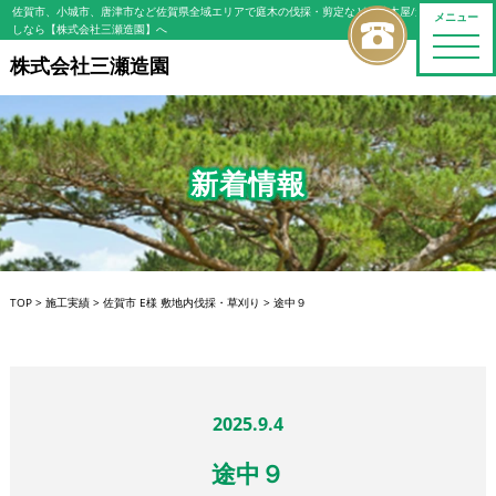
佐賀市、小城市、唐津市など佐賀県全域エリアで庭木の伐採・剪定などの植木屋/造園屋をお探
メニュー
しなら【株式会社三瀬造園】へ
toggle
naviga
株式会社三瀬造園
新着情報
TOP
>
施工実績
>
佐賀市 E様 敷地内伐採・草刈り
>
途中９
2025.9.4
途中９