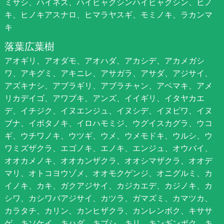
ミサシ、ハイネズ、ハイビャクシンハイビャクシン、ヒノ
キ、ヒノキアスナロ、ヒマラヤスギ、モミノキ、ラカンマ
キ
落葉広葉樹
アオギリ、アオダモ、アオハダ、アカシデ、アカメガシ
ワ、アキグミ、アキニレ、アサガラ、アサダ、アジサイ、
アズキナシ、アブラギリ、アブラチャン、アベマキ、アメ
リカデイゴ、アワブキ、アンズ、イイギリ、イタヤカエ
デ、イチジク、イヌエンジュ、イヌシデ、イヌビワ、イヌ
ブナ、イボタノキ、イロハモミジ、ウグイスカグラ、ウコ
ギ、ウチワノキ、ウツギ、ウメ、ウメモドキ、ウルシ、ウ
ワミズザクラ、エゴノキ、エノキ、エンジュ、オウバイ、
オオカメノキ、オオカンザクラ、オオシマザクラ、オオデ
マリ、オトコヨウゾメ、オオモクゲンジ、オニグルミ、カ
イノキ、カキ、ガクアジサイ、カジカエデ、カジノキ、カ
シワ、カシワバアジサイ、カツラ、ガマズミ、カマツカ、
カラタチ、カリン、カンヒザクラ、カンレンボク、キササ
ゲ、キソケイ、キハダ、キブシ、キリ、キンギンボク、キ