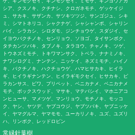
ゲ、キンモクセイ、ギンモクセイ、ミモザ、ギンヨウアカ
シア、クスノキ、クチナシ、クロガネモチ、ゲッケイジ
ュ、サカキ、サザンカ、サツキツツジ、サンゴジュ、シキ
ミ、シマトネリコ、シャクナゲ、シャシャンポ、シャリン
バイ、シラカシ、シロダモ、ジンチョウゲ、スダジイ、セ
イヨウバクチノキ、センリョウ、ソヨゴ、タイサンボク、
タチカンツバキ、タブノキ、タラヨウ、チャノキ、ツゲ、
トウネズミモチ、トキワマンサク、トベラ、ナナミノキ、
ナワシログミ、ナンテン、ニッケイ、ネズミモチ、ハイノ
キ、バクチノキ、ハクチョウゲ、ハマヒサカキ、ヒイラ
ギ、ヒイラギナンテン、ヒイラギモクセイ、ヒサカキ、ピ
ラカンサス、ビワ、プリペット、ベニカナメ、ベニカナメ
モチ、ボックスウッド、マサキ、マテバシイ、マホニアコ
ンヒューサ、マメツゲ、マンリョウ、モチノキ、モッコ
ク、ヤシ、ヤツデ、ヤブコウジ、ヤブツバキ、ヤブニッケ
イ、ヤマグルマ、ヤマモモ、ユーカリノキ、ユズ、ユズリ
ハ、リンボク、レッドロビン
常緑針葉樹