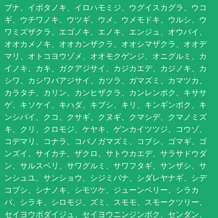
ブナ、イボタノキ、イロハモミジ、ウグイスカグラ、ウコ
ギ、ウチワノキ、ウツギ、ウメ、ウメモドキ、ウルシ、ウ
ワミズザクラ、エゴノキ、エノキ、エンジュ、オウバイ、
オオカメノキ、オオカンザクラ、オオシマザクラ、オオデ
マリ、オトコヨウゾメ、オオモクゲンジ、オニグルミ、カ
イノキ、カキ、ガクアジサイ、カジカエデ、カジノキ、カ
シワ、カシワバアジサイ、カツラ、ガマズミ、カマツカ、
カラタチ、カリン、カンヒザクラ、カンレンボク、キササ
ゲ、キソケイ、キハダ、キブシ、キリ、キンギンボク、キ
ンシバイ、クコ、クサギ、クヌギ、クマシデ、クマノミズ
キ、クリ、クロモジ、ケヤキ、ゲンカイツツジ、コウゾ、
コデマリ、コナラ、コバノガマズミ、コブシ、ゴマギ、ゴ
ンズイ、サイカチ、ザクロ、サトウカエデ、サラサドウダ
ン、サルスベリ、サワグルミ、サワフタギ、サンザシ、サ
ンシュユ、サンショウ、シジミバナ、シダレヤナギ、シデ
コブシ、シナノキ、シモツケ、ジューンベリー、シラカ
バ、シラキ、シロモジ、ズミ、スモモ、スモークツリー、
セイヨウボダイジュ、セイヨウニンジンボク、センダン、