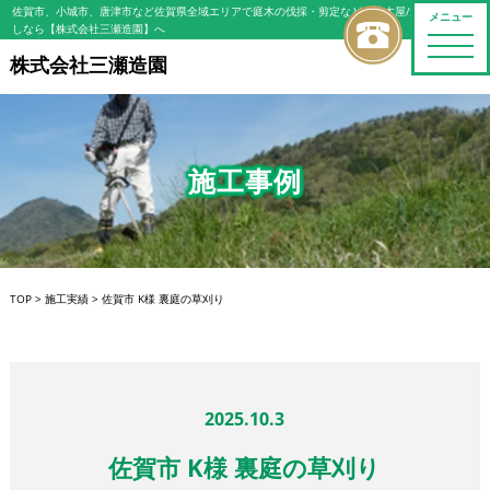
佐賀市、小城市、唐津市など佐賀県全域エリアで庭木の伐採・剪定などの植木屋/造園屋をお探
メニュー
しなら【株式会社三瀬造園】へ
toggle
naviga
株式会社三瀬造園
施工事例
TOP
>
施工実績
>
佐賀市 K様 裏庭の草刈り
2025.10.3
佐賀市 K様 裏庭の草刈り