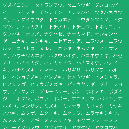
ソメイヨシノ、タイワンフウ、タニウツギ、ダンコウバ
イ、チドリノキ、チャンチン、チンシバイ、ツクバネウツ
ギ、テンダイウヤク、トウカエデ、ドウダンツツジ、ドク
ウツギ、トサミズキ、トチノキ、トチュウ、トネリコ、ナ
ツツバキ、ナツメ、ナツハゼ、ナナカマド、ナンキンハ
ゼ、ニガキ、ニシキギ、ニセアカシア、ニワウメ、ニワウ
ルシ、ニワトコ、ヌルデ、ネジキ、ネムノキ、ノリウツ
ギ、ハウチワカエデ、ハクウンボク、ハコネウツギ、ハゼ
ノキ、ハナイカダ、ハナカイドウ、ハナズオウ、ハナノ
キ、ハナミズキ、ハマナス、ハリギリ、ハリグワ、ハルニ
レ、ハンカチノキ、ハンノキ、ヒメウツギ、ヒメシャラ、
ヒメリンゴ、ヒュウガミズキ、ビヨウヤナギ、ブナ、フヨ
ウ、プラタナス、ブルーベリー、ボケ、ホオノキ、ボダイ
ジュ、ボタン、ポプラ、ポポー、マユミ、マルバノキ、マ
ルメロ、マンサク、ミズキ、ミズナラ、ミツマタ、ミヤギ
ノハギ、ムクゲ、ムクノキ、ムクロジ、ムラサキシキブ、
ムレスズメ、メギ、メグスリノキ、モクゲンジ、モクレ
ン、モミジバフウ、ヤブデマリ、ヤマグワ、ヤマコウバ