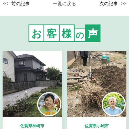
<< 前の記事
一覧に戻る
次の記事 >>
お
客
様
声
の
佐賀県神崎市
佐賀県小城市