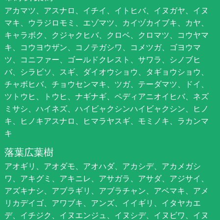
アカマツ、アスナロ、イチイ、イトヒバ、イヌガヤ、イヌ
マキ、ウラジロモミ、エゾマツ、カイヅカイブキ、カヤ、
キャラボク、クジャクヒバ、クロベ、クロマツ、コウヤマ
キ、コウヨウザン、コノテガシワ、コメツガ、ゴヨウマ
ツ、コニファー、ゴールドクレスト、サワラ、シノブヒ
バ、シラビソ、スギ、ダイオウショウ、タギョウショウ、
チャボヒバ、チョウセンマキ、ツガ、テーダマツ、ドイ、
ツトウヒ、トウヒ、ナギナギ、ペディアニオイヒバ、ネズ
ミサシ、ハイネズ、ハイビャクシンハイビャクシン、ヒノ
キ、ヒノキアスナロ、ヒマラヤスギ、モミノキ、ラカンマ
キ
落葉広葉樹
アオギリ、アオダモ、アオハダ、アカシデ、アカメガシ
ワ、アキグミ、アキニレ、アサガラ、アサダ、アジサイ、
アズキナシ、アブラギリ、アブラチャン、アベマキ、アメ
リカデイゴ、アワブキ、アンズ、イイギリ、イタヤカエ
デ、イチジク、イヌエンジュ、イヌシデ、イヌビワ、イヌ