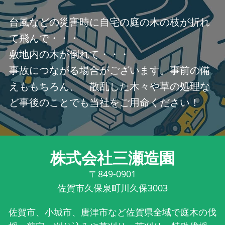
台風などの災害時に自宅の庭の木の枝が折れ
て飛んで・・・
敷地内の木が倒れて・・・
事故につながる場合がございます。事前の備
えももちろん、 散乱した木々や草の処理な
ど事後のことでも当社をご用命ください！
株式会社三瀬造園
〒849-0901
佐賀市久保泉町川久保3003
佐賀市、小城市、唐津市など佐賀県全域で庭木の伐