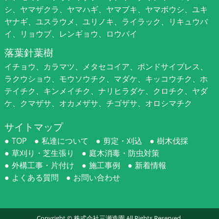
シ、ヤマザクラ、ヤマハギ、ヤマブキ、ヤマボウシ、ユキ
ヤナギ、ユスラウメ、ユリノキ、ライラック、リキュウバ
イ、リョウブ、レンギョウ、ロウバイ
落葉針葉樹
イチョウ、カラマツ、メタセコイア、ポンドサイプレス、
ラクウショウ、モウソウチク、マダケ、キッコウチク、ホ
テイチク、キンメイチク、ナリヒラダケ、クロチク、ヤダ
ケ、クマザサ、オカメザサ、チゴザサ、オロシマチク
サイトマップ
TOP
私達について
剪定・刈込
樹木伐採
草刈り・芝生張り
庭木消毒・防虫対策
外構工事・片付け
施工事例
新着情報
よくある質問
お問い合わせ
Copyright ©
株式会社三瀬造園
All Rights Reserved.