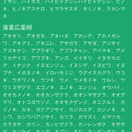
ミサシ、ハイネズ、ハイビャクシンハイビャクシン、ヒノ
キ、ヒノキアスナロ、ヒマラヤスギ、モミノキ、ラカンマ
キ
落葉広葉樹
アオギリ、アオダモ、アオハダ、アカシデ、アカメガシ
ワ、アキグミ、アキニレ、アサガラ、アサダ、アジサイ、
アズキナシ、アブラギリ、アブラチャン、アベマキ、アメ
リカデイゴ、アワブキ、アンズ、イイギリ、イタヤカエ
デ、イチジク、イヌエンジュ、イヌシデ、イヌビワ、イヌ
ブナ、イボタノキ、イロハモミジ、ウグイスカグラ、ウコ
ギ、ウチワノキ、ウツギ、ウメ、ウメモドキ、ウルシ、ウ
ワミズザクラ、エゴノキ、エノキ、エンジュ、オウバイ、
オオカメノキ、オオカンザクラ、オオシマザクラ、オオデ
マリ、オトコヨウゾメ、オオモクゲンジ、オニグルミ、カ
イノキ、カキ、ガクアジサイ、カジカエデ、カジノキ、カ
シワ、カシワバアジサイ、カツラ、ガマズミ、カマツカ、
カラタチ、カリン、カンヒザクラ、カンレンボク、キササ
ゲ、キソケイ、キハダ、キブシ、キリ、キンギンボク、キ