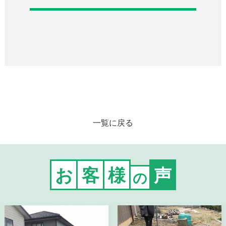
一覧に戻る
お
客
様
声
の