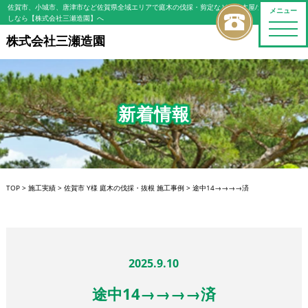
佐賀市、小城市、唐津市など佐賀県全域エリアで庭木の伐採・剪定などの植木屋/造園屋をお探
メニュー
しなら【株式会社三瀬造園】へ
toggle
naviga
株式会社三瀬造園
新着情報
TOP
>
施工実績
>
佐賀市 Y様 庭木の伐採・抜根 施工事例
>
途中14→→→→済
2025.9.10
途中14→→→→済