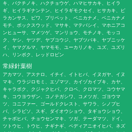
キ、バクチノキ、ハクチョウゲ、ハマヒサカキ、ヒイラ
ギ、ヒイラギナンテン、ヒイラギモクセイ、ヒサカキ、ピ
ラカンサス、ビワ、プリペット、ベニカナメ、ベニカナメ
モチ、ボックスウッド、マサキ、マテバシイ、マホニアコ
ンヒューサ、マメツゲ、マンリョウ、モチノキ、モッコ
ク、ヤシ、ヤツデ、ヤブコウジ、ヤブツバキ、ヤブニッケ
イ、ヤマグルマ、ヤマモモ、ユーカリノキ、ユズ、ユズリ
ハ、リンボク、レッドロビン
常緑針葉樹
アカマツ、アスナロ、イチイ、イトヒバ、イヌガヤ、イヌ
マキ、ウラジロモミ、エゾマツ、カイヅカイブキ、カヤ、
キャラボク、クジャクヒバ、クロベ、クロマツ、コウヤマ
キ、コウヨウザン、コノテガシワ、コメツガ、ゴヨウマ
ツ、コニファー、ゴールドクレスト、サワラ、シノブヒ
バ、シラビソ、スギ、ダイオウショウ、タギョウショウ、
チャボヒバ、チョウセンマキ、ツガ、テーダマツ、ドイ、
ツトウヒ、トウヒ、ナギナギ、ペディアニオイヒバ、ネズ