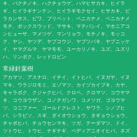
キ、バクチノキ、ハクチョウゲ、ハマヒサカキ、ヒイラ
ギ、ヒイラギナンテン、ヒイラギモクセイ、ヒサカキ、ピ
ラカンサス、ビワ、プリペット、ベニカナメ、ベニカナメ
モチ、ボックスウッド、マサキ、マテバシイ、マホニアコ
ンヒューサ、マメツゲ、マンリョウ、モチノキ、モッコ
ク、ヤシ、ヤツデ、ヤブコウジ、ヤブツバキ、ヤブニッケ
イ、ヤマグルマ、ヤマモモ、ユーカリノキ、ユズ、ユズリ
ハ、リンボク、レッドロビン
常緑針葉樹
アカマツ、アスナロ、イチイ、イトヒバ、イヌガヤ、イヌ
マキ、ウラジロモミ、エゾマツ、カイヅカイブキ、カヤ、
キャラボク、クジャクヒバ、クロベ、クロマツ、コウヤマ
キ、コウヨウザン、コノテガシワ、コメツガ、ゴヨウマ
ツ、コニファー、ゴールドクレスト、サワラ、シノブヒ
バ、シラビソ、スギ、ダイオウショウ、タギョウショウ、
チャボヒバ、チョウセンマキ、ツガ、テーダマツ、ドイ、
ツトウヒ、トウヒ、ナギナギ、ペディアニオイヒバ、ネズ