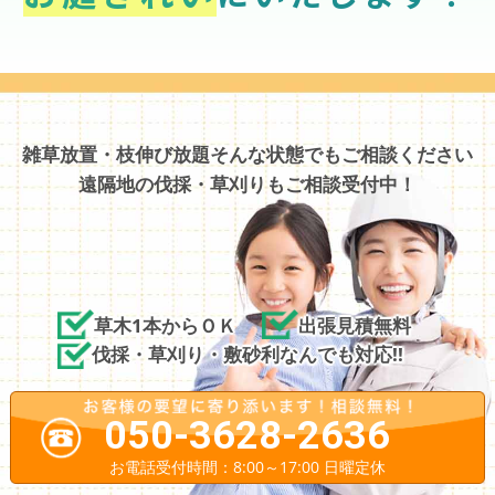
雑草放置・枝伸び放題そんな状態でもご相談ください
遠隔地の伐採・草刈りもご相談受付中！
草木1本からＯＫ
出張見積無料
伐採・草刈り・敷砂利なんでも対応!!
050-3628-2636
お電話受付時間：8:00～17:00 日曜定休