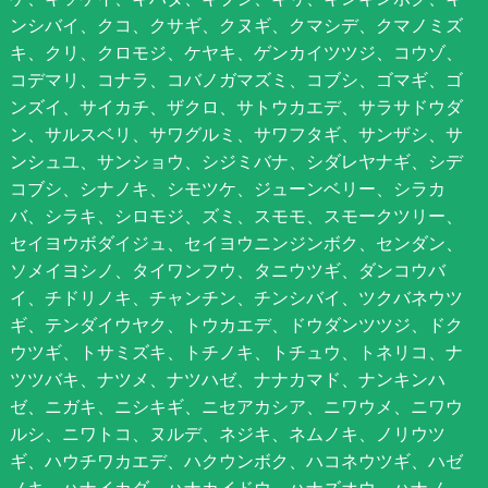
ンシバイ、クコ、クサギ、クヌギ、クマシデ、クマノミズ
キ、クリ、クロモジ、ケヤキ、ゲンカイツツジ、コウゾ、
コデマリ、コナラ、コバノガマズミ、コブシ、ゴマギ、ゴ
ンズイ、サイカチ、ザクロ、サトウカエデ、サラサドウダ
ン、サルスベリ、サワグルミ、サワフタギ、サンザシ、サ
ンシュユ、サンショウ、シジミバナ、シダレヤナギ、シデ
コブシ、シナノキ、シモツケ、ジューンベリー、シラカ
バ、シラキ、シロモジ、ズミ、スモモ、スモークツリー、
セイヨウボダイジュ、セイヨウニンジンボク、センダン、
ソメイヨシノ、タイワンフウ、タニウツギ、ダンコウバ
イ、チドリノキ、チャンチン、チンシバイ、ツクバネウツ
ギ、テンダイウヤク、トウカエデ、ドウダンツツジ、ドク
ウツギ、トサミズキ、トチノキ、トチュウ、トネリコ、ナ
ツツバキ、ナツメ、ナツハゼ、ナナカマド、ナンキンハ
ゼ、ニガキ、ニシキギ、ニセアカシア、ニワウメ、ニワウ
ルシ、ニワトコ、ヌルデ、ネジキ、ネムノキ、ノリウツ
ギ、ハウチワカエデ、ハクウンボク、ハコネウツギ、ハゼ
ノキ、ハナイカダ、ハナカイドウ、ハナズオウ、ハナノ