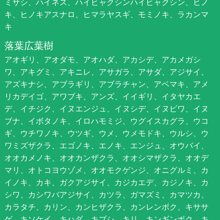
ミサシ、ハイネズ、ハイビャクシンハイビャクシン、ヒノ
キ、ヒノキアスナロ、ヒマラヤスギ、モミノキ、ラカンマ
キ
落葉広葉樹
アオギリ、アオダモ、アオハダ、アカシデ、アカメガシ
ワ、アキグミ、アキニレ、アサガラ、アサダ、アジサイ、
アズキナシ、アブラギリ、アブラチャン、アベマキ、アメ
リカデイゴ、アワブキ、アンズ、イイギリ、イタヤカエ
デ、イチジク、イヌエンジュ、イヌシデ、イヌビワ、イヌ
ブナ、イボタノキ、イロハモミジ、ウグイスカグラ、ウコ
ギ、ウチワノキ、ウツギ、ウメ、ウメモドキ、ウルシ、ウ
ワミズザクラ、エゴノキ、エノキ、エンジュ、オウバイ、
オオカメノキ、オオカンザクラ、オオシマザクラ、オオデ
マリ、オトコヨウゾメ、オオモクゲンジ、オニグルミ、カ
イノキ、カキ、ガクアジサイ、カジカエデ、カジノキ、カ
シワ、カシワバアジサイ、カツラ、ガマズミ、カマツカ、
カラタチ、カリン、カンヒザクラ、カンレンボク、キササ
ゲ、キソケイ、キハダ、キブシ、キリ、キンギンボク、キ