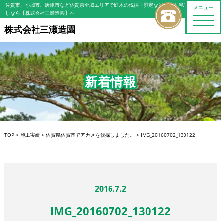
佐賀市、小城市、唐津市など佐賀県全域エリアで庭木の伐採・剪定などの植木屋/造園屋をお探
メニュー
しなら【株式会社三瀬造園】へ
toggle
naviga
株式会社三瀬造園
新着情報
TOP
>
施工実績
>
佐賀県佐賀市でアカメを伐採しました。
>
IMG_20160702_130122
2016.7.2
IMG_20160702_130122