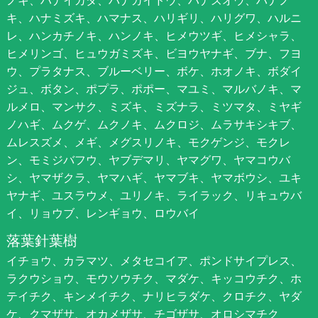
キ、ハナミズキ、ハマナス、ハリギリ、ハリグワ、ハルニ
レ、ハンカチノキ、ハンノキ、ヒメウツギ、ヒメシャラ、
ヒメリンゴ、ヒュウガミズキ、ビヨウヤナギ、ブナ、フヨ
ウ、プラタナス、ブルーベリー、ボケ、ホオノキ、ボダイ
ジュ、ボタン、ポプラ、ポポー、マユミ、マルバノキ、マ
ルメロ、マンサク、ミズキ、ミズナラ、ミツマタ、ミヤギ
ノハギ、ムクゲ、ムクノキ、ムクロジ、ムラサキシキブ、
ムレスズメ、メギ、メグスリノキ、モクゲンジ、モクレ
ン、モミジバフウ、ヤブデマリ、ヤマグワ、ヤマコウバ
シ、ヤマザクラ、ヤマハギ、ヤマブキ、ヤマボウシ、ユキ
ヤナギ、ユスラウメ、ユリノキ、ライラック、リキュウバ
イ、リョウブ、レンギョウ、ロウバイ
落葉針葉樹
イチョウ、カラマツ、メタセコイア、ポンドサイプレス、
ラクウショウ、モウソウチク、マダケ、キッコウチク、ホ
テイチク、キンメイチク、ナリヒラダケ、クロチク、ヤダ
ケ、クマザサ、オカメザサ、チゴザサ、オロシマチク