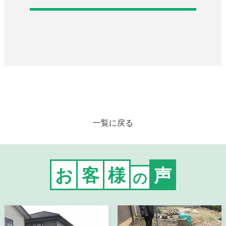
一覧に戻る
お
客
様
声
の