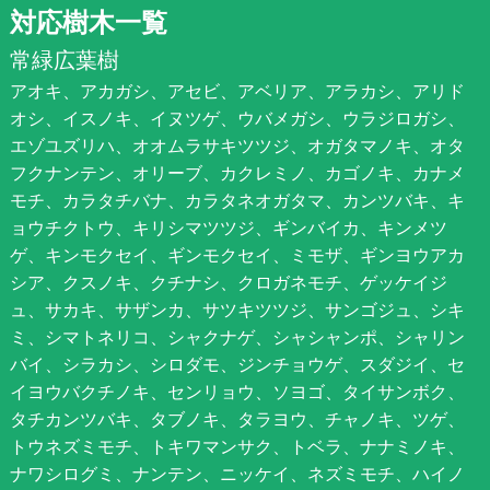
対応樹木一覧
常緑広葉樹
アオキ、アカガシ、アセビ、アベリア、アラカシ、アリド
オシ、イスノキ、イヌツゲ、ウバメガシ、ウラジロガシ、
エゾユズリハ、オオムラサキツツジ、オガタマノキ、オタ
フクナンテン、オリーブ、カクレミノ、カゴノキ、カナメ
モチ、カラタチバナ、カラタネオガタマ、カンツバキ、キ
ョウチクトウ、キリシマツツジ、ギンバイカ、キンメツ
ゲ、キンモクセイ、ギンモクセイ、ミモザ、ギンヨウアカ
シア、クスノキ、クチナシ、クロガネモチ、ゲッケイジ
ュ、サカキ、サザンカ、サツキツツジ、サンゴジュ、シキ
ミ、シマトネリコ、シャクナゲ、シャシャンポ、シャリン
バイ、シラカシ、シロダモ、ジンチョウゲ、スダジイ、セ
イヨウバクチノキ、センリョウ、ソヨゴ、タイサンボク、
タチカンツバキ、タブノキ、タラヨウ、チャノキ、ツゲ、
トウネズミモチ、トキワマンサク、トベラ、ナナミノキ、
ナワシログミ、ナンテン、ニッケイ、ネズミモチ、ハイノ