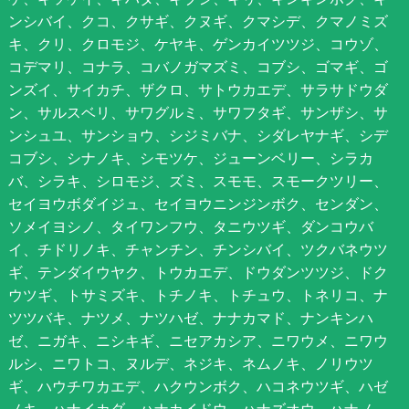
ンシバイ、クコ、クサギ、クヌギ、クマシデ、クマノミズ
キ、クリ、クロモジ、ケヤキ、ゲンカイツツジ、コウゾ、
コデマリ、コナラ、コバノガマズミ、コブシ、ゴマギ、ゴ
ンズイ、サイカチ、ザクロ、サトウカエデ、サラサドウダ
ン、サルスベリ、サワグルミ、サワフタギ、サンザシ、サ
ンシュユ、サンショウ、シジミバナ、シダレヤナギ、シデ
コブシ、シナノキ、シモツケ、ジューンベリー、シラカ
バ、シラキ、シロモジ、ズミ、スモモ、スモークツリー、
セイヨウボダイジュ、セイヨウニンジンボク、センダン、
ソメイヨシノ、タイワンフウ、タニウツギ、ダンコウバ
イ、チドリノキ、チャンチン、チンシバイ、ツクバネウツ
ギ、テンダイウヤク、トウカエデ、ドウダンツツジ、ドク
ウツギ、トサミズキ、トチノキ、トチュウ、トネリコ、ナ
ツツバキ、ナツメ、ナツハゼ、ナナカマド、ナンキンハ
ゼ、ニガキ、ニシキギ、ニセアカシア、ニワウメ、ニワウ
ルシ、ニワトコ、ヌルデ、ネジキ、ネムノキ、ノリウツ
ギ、ハウチワカエデ、ハクウンボク、ハコネウツギ、ハゼ
ノキ、ハナイカダ、ハナカイドウ、ハナズオウ、ハナノ