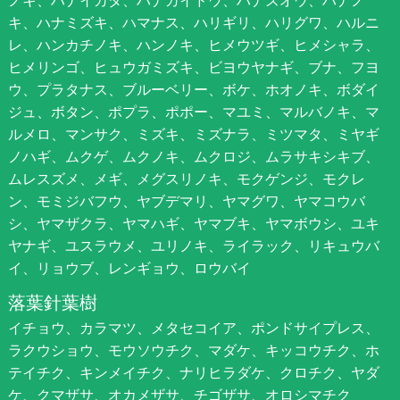
キ、ハナミズキ、ハマナス、ハリギリ、ハリグワ、ハルニ
レ、ハンカチノキ、ハンノキ、ヒメウツギ、ヒメシャラ、
ヒメリンゴ、ヒュウガミズキ、ビヨウヤナギ、ブナ、フヨ
ウ、プラタナス、ブルーベリー、ボケ、ホオノキ、ボダイ
ジュ、ボタン、ポプラ、ポポー、マユミ、マルバノキ、マ
ルメロ、マンサク、ミズキ、ミズナラ、ミツマタ、ミヤギ
ノハギ、ムクゲ、ムクノキ、ムクロジ、ムラサキシキブ、
ムレスズメ、メギ、メグスリノキ、モクゲンジ、モクレ
ン、モミジバフウ、ヤブデマリ、ヤマグワ、ヤマコウバ
シ、ヤマザクラ、ヤマハギ、ヤマブキ、ヤマボウシ、ユキ
ヤナギ、ユスラウメ、ユリノキ、ライラック、リキュウバ
イ、リョウブ、レンギョウ、ロウバイ
落葉針葉樹
イチョウ、カラマツ、メタセコイア、ポンドサイプレス、
ラクウショウ、モウソウチク、マダケ、キッコウチク、ホ
テイチク、キンメイチク、ナリヒラダケ、クロチク、ヤダ
ケ、クマザサ、オカメザサ、チゴザサ、オロシマチク