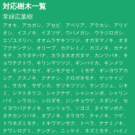
対応樹木一覧
常緑広葉樹
アオキ、アカガシ、アセビ、アベリア、アラカシ、アリド
オシ、イスノキ、イヌツゲ、ウバメガシ、ウラジロガシ、
エゾユズリハ、オオムラサキツツジ、オガタマノキ、オタ
フクナンテン、オリーブ、カクレミノ、カゴノキ、カナメ
モチ、カラタチバナ、カラタネオガタマ、カンツバキ、キ
ョウチクトウ、キリシマツツジ、ギンバイカ、キンメツ
ゲ、キンモクセイ、ギンモクセイ、ミモザ、ギンヨウアカ
シア、クスノキ、クチナシ、クロガネモチ、ゲッケイジ
ュ、サカキ、サザンカ、サツキツツジ、サンゴジュ、シキ
ミ、シマトネリコ、シャクナゲ、シャシャンポ、シャリン
バイ、シラカシ、シロダモ、ジンチョウゲ、スダジイ、セ
イヨウバクチノキ、センリョウ、ソヨゴ、タイサンボク、
タチカンツバキ、タブノキ、タラヨウ、チャノキ、ツゲ、
トウネズミモチ、トキワマンサク、トベラ、ナナミノキ、
ナワシログミ、ナンテン、ニッケイ、ネズミモチ、ハイノ