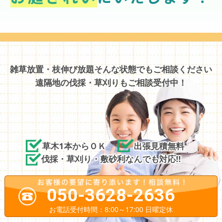
雑草放置・枝伸び放題そんな状態でもご相談ください
遠隔地の伐採・草刈りもご相談受付中！
草木1本からＯＫ
出張見積無料
伐採・草刈り・敷砂利なんでも対応!!
050-3628-2636
お電話受付時間：8:00～17:00 日曜定休