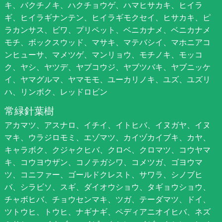
キ、バクチノキ、ハクチョウゲ、ハマヒサカキ、ヒイラ
ギ、ヒイラギナンテン、ヒイラギモクセイ、ヒサカキ、ピ
ラカンサス、ビワ、プリペット、ベニカナメ、ベニカナメ
モチ、ボックスウッド、マサキ、マテバシイ、マホニアコ
ンヒューサ、マメツゲ、マンリョウ、モチノキ、モッコ
ク、ヤシ、ヤツデ、ヤブコウジ、ヤブツバキ、ヤブニッケ
イ、ヤマグルマ、ヤマモモ、ユーカリノキ、ユズ、ユズリ
ハ、リンボク、レッドロビン
常緑針葉樹
アカマツ、アスナロ、イチイ、イトヒバ、イヌガヤ、イヌ
マキ、ウラジロモミ、エゾマツ、カイヅカイブキ、カヤ、
キャラボク、クジャクヒバ、クロベ、クロマツ、コウヤマ
キ、コウヨウザン、コノテガシワ、コメツガ、ゴヨウマ
ツ、コニファー、ゴールドクレスト、サワラ、シノブヒ
バ、シラビソ、スギ、ダイオウショウ、タギョウショウ、
チャボヒバ、チョウセンマキ、ツガ、テーダマツ、ドイ、
ツトウヒ、トウヒ、ナギナギ、ペディアニオイヒバ、ネズ