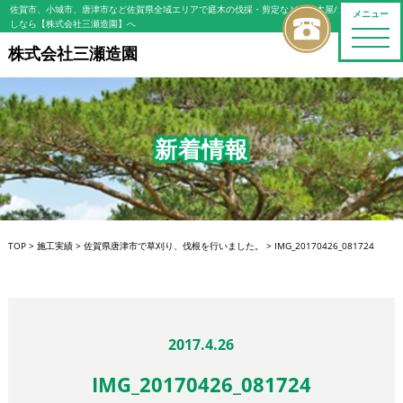
佐賀市、小城市、唐津市など佐賀県全域エリアで庭木の伐採・剪定などの植木屋/造園屋をお探
メニュー
しなら【株式会社三瀬造園】へ
toggle
naviga
株式会社三瀬造園
新着情報
TOP
>
施工実績
>
佐賀県唐津市で草刈り、伐根を行いました。
>
IMG_20170426_081724
2017.4.26
IMG_20170426_081724