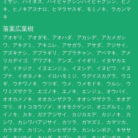
ミサシ、ハイネズ、ハイビャクシンハイビャクシン、ヒノ
キ、ヒノキアスナロ、ヒマラヤスギ、モミノキ、ラカンマ
キ
落葉広葉樹
アオギリ、アオダモ、アオハダ、アカシデ、アカメガシ
ワ、アキグミ、アキニレ、アサガラ、アサダ、アジサイ、
アズキナシ、アブラギリ、アブラチャン、アベマキ、アメ
リカデイゴ、アワブキ、アンズ、イイギリ、イタヤカエ
デ、イチジク、イヌエンジュ、イヌシデ、イヌビワ、イヌ
ブナ、イボタノキ、イロハモミジ、ウグイスカグラ、ウコ
ギ、ウチワノキ、ウツギ、ウメ、ウメモドキ、ウルシ、ウ
ワミズザクラ、エゴノキ、エノキ、エンジュ、オウバイ、
オオカメノキ、オオカンザクラ、オオシマザクラ、オオデ
マリ、オトコヨウゾメ、オオモクゲンジ、オニグルミ、カ
イノキ、カキ、ガクアジサイ、カジカエデ、カジノキ、カ
シワ、カシワバアジサイ、カツラ、ガマズミ、カマツカ、
カラタチ、カリン、カンヒザクラ、カンレンボク、キササ
ゲ、キソケイ、キハダ、キブシ、キリ、キンギンボク、キ