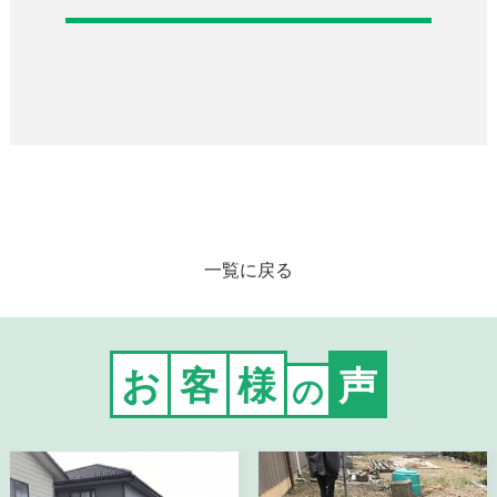
一覧に戻る
お
客
様
声
の