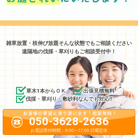
雑草放置・枝伸び放題そんな状態でもご相談ください
遠隔地の伐採・草刈りもご相談受付中！
草木1本からＯＫ
出張見積無料
伐採・草刈り・敷砂利なんでも対応!!
050-3628-2636
お電話受付時間：8:00～17:00 日曜定休