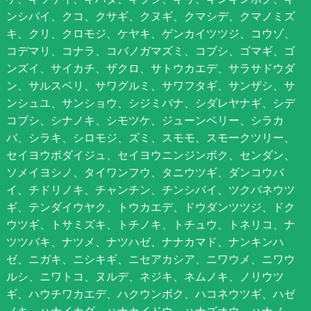
ンシバイ、クコ、クサギ、クヌギ、クマシデ、クマノミズ
キ、クリ、クロモジ、ケヤキ、ゲンカイツツジ、コウゾ、
コデマリ、コナラ、コバノガマズミ、コブシ、ゴマギ、ゴ
ンズイ、サイカチ、ザクロ、サトウカエデ、サラサドウダ
ン、サルスベリ、サワグルミ、サワフタギ、サンザシ、サ
ンシュユ、サンショウ、シジミバナ、シダレヤナギ、シデ
コブシ、シナノキ、シモツケ、ジューンベリー、シラカ
バ、シラキ、シロモジ、ズミ、スモモ、スモークツリー、
セイヨウボダイジュ、セイヨウニンジンボク、センダン、
ソメイヨシノ、タイワンフウ、タニウツギ、ダンコウバ
イ、チドリノキ、チャンチン、チンシバイ、ツクバネウツ
ギ、テンダイウヤク、トウカエデ、ドウダンツツジ、ドク
ウツギ、トサミズキ、トチノキ、トチュウ、トネリコ、ナ
ツツバキ、ナツメ、ナツハゼ、ナナカマド、ナンキンハ
ゼ、ニガキ、ニシキギ、ニセアカシア、ニワウメ、ニワウ
ルシ、ニワトコ、ヌルデ、ネジキ、ネムノキ、ノリウツ
ギ、ハウチワカエデ、ハクウンボク、ハコネウツギ、ハゼ
ノキ、ハナイカダ、ハナカイドウ、ハナズオウ、ハナノ