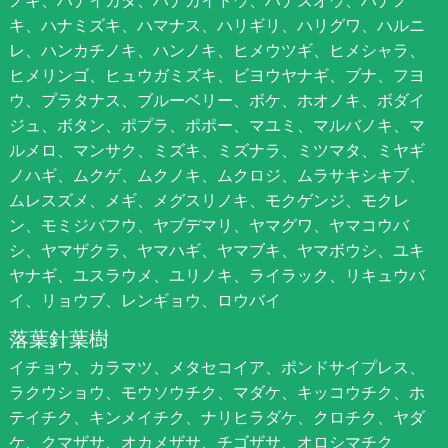
キ、ハナミズキ、ハマナス、ハリギリ、ハリグワ、ハルニ
レ、ハンカチノキ、ハンノキ、ヒメウツギ、ヒメシャラ、
ヒメリンゴ、ヒュウガミズキ、ビヨウヤナギ、ブナ、フヨ
ウ、プラタナス、ブルーベリー、ボケ、ホオノキ、ボダイ
ジュ、ボタン、ポプラ、ポポー、マユミ、マルバノキ、マ
ルメロ、マンサク、ミズキ、ミズナラ、ミツマタ、ミヤギ
ノハギ、ムクゲ、ムクノキ、ムクロジ、ムラサキシキブ、
ムレスズメ、メギ、メグスリノキ、モクゲンジ、モクレ
ン、モミジバフウ、ヤブデマリ、ヤマグワ、ヤマコウバ
シ、ヤマザクラ、ヤマハギ、ヤマブキ、ヤマボウシ、ユキ
ヤナギ、ユスラウメ、ユリノキ、ライラック、リキュウバ
イ、リョウブ、レンギョウ、ロウバイ
落葉針葉樹
イチョウ、カラマツ、メタセコイア、ポンドサイプレス、
ラクウショウ、モウソウチク、マダケ、キッコウチク、ホ
テイチク、キンメイチク、ナリヒラダケ、クロチク、ヤダ
ケ、クマザサ、オカメザサ、チゴザサ、オロシマチク