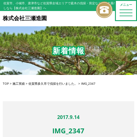
佐賀市、小城市、唐津市など佐賀県全域エリアで庭木の伐採・剪定などの植木屋/造園屋をお探
メニュー
しなら【株式会社三瀬造園】へ
toggle
naviga
株式会社三瀬造園
新着情報
TOP
>
施工実績
>
佐賀県多久市で伐採を行いました。
>
IMG_2347
2017.9.14
IMG_2347