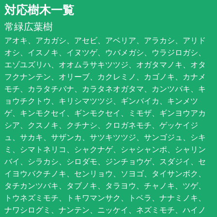
対応樹木一覧
常緑広葉樹
アオキ、アカガシ、アセビ、アベリア、アラカシ、アリド
オシ、イスノキ、イヌツゲ、ウバメガシ、ウラジロガシ、
エゾユズリハ、オオムラサキツツジ、オガタマノキ、オタ
フクナンテン、オリーブ、カクレミノ、カゴノキ、カナメ
モチ、カラタチバナ、カラタネオガタマ、カンツバキ、キ
ョウチクトウ、キリシマツツジ、ギンバイカ、キンメツ
ゲ、キンモクセイ、ギンモクセイ、ミモザ、ギンヨウアカ
シア、クスノキ、クチナシ、クロガネモチ、ゲッケイジ
ュ、サカキ、サザンカ、サツキツツジ、サンゴジュ、シキ
ミ、シマトネリコ、シャクナゲ、シャシャンポ、シャリン
バイ、シラカシ、シロダモ、ジンチョウゲ、スダジイ、セ
イヨウバクチノキ、センリョウ、ソヨゴ、タイサンボク、
タチカンツバキ、タブノキ、タラヨウ、チャノキ、ツゲ、
トウネズミモチ、トキワマンサク、トベラ、ナナミノキ、
ナワシログミ、ナンテン、ニッケイ、ネズミモチ、ハイノ