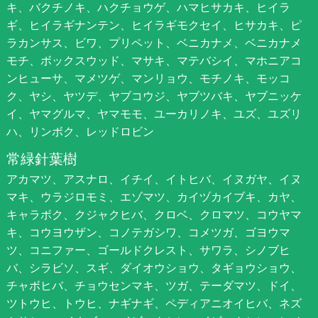
キ、バクチノキ、ハクチョウゲ、ハマヒサカキ、ヒイラ
ギ、ヒイラギナンテン、ヒイラギモクセイ、ヒサカキ、ピ
ラカンサス、ビワ、プリペット、ベニカナメ、ベニカナメ
モチ、ボックスウッド、マサキ、マテバシイ、マホニアコ
ンヒューサ、マメツゲ、マンリョウ、モチノキ、モッコ
ク、ヤシ、ヤツデ、ヤブコウジ、ヤブツバキ、ヤブニッケ
イ、ヤマグルマ、ヤマモモ、ユーカリノキ、ユズ、ユズリ
ハ、リンボク、レッドロビン
常緑針葉樹
アカマツ、アスナロ、イチイ、イトヒバ、イヌガヤ、イヌ
マキ、ウラジロモミ、エゾマツ、カイヅカイブキ、カヤ、
キャラボク、クジャクヒバ、クロベ、クロマツ、コウヤマ
キ、コウヨウザン、コノテガシワ、コメツガ、ゴヨウマ
ツ、コニファー、ゴールドクレスト、サワラ、シノブヒ
バ、シラビソ、スギ、ダイオウショウ、タギョウショウ、
チャボヒバ、チョウセンマキ、ツガ、テーダマツ、ドイ、
ツトウヒ、トウヒ、ナギナギ、ペディアニオイヒバ、ネズ