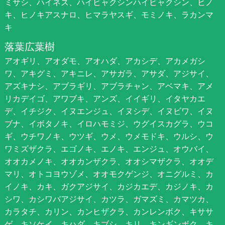
ミサシ、ハイネズ、ハイビャクシンハイビャクシン、ヒノ
キ、ヒノキアスナロ、ヒマラヤスギ、モミノキ、ラカンマ
キ
落葉広葉樹
アオギリ、アオダモ、アオハダ、アカシデ、アカメガシ
ワ、アキグミ、アキニレ、アサガラ、アサダ、アジサイ、
アズキナシ、アブラギリ、アブラチャン、アベマキ、アメ
リカデイゴ、アワブキ、アンズ、イイギリ、イタヤカエ
デ、イチジク、イヌエンジュ、イヌシデ、イヌビワ、イヌ
ブナ、イボタノキ、イロハモミジ、ウグイスカグラ、ウコ
ギ、ウチワノキ、ウツギ、ウメ、ウメモドキ、ウルシ、ウ
ワミズザクラ、エゴノキ、エノキ、エンジュ、オウバイ、
オオカメノキ、オオカンザクラ、オオシマザクラ、オオデ
マリ、オトコヨウゾメ、オオモクゲンジ、オニグルミ、カ
イノキ、カキ、ガクアジサイ、カジカエデ、カジノキ、カ
シワ、カシワバアジサイ、カツラ、ガマズミ、カマツカ、
カラタチ、カリン、カンヒザクラ、カンレンボク、キササ
ゲ、キソケイ、キハダ、キブシ、キリ、キンギンボク、キ