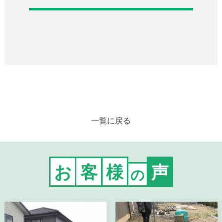
一覧に戻る
お
客
様
声
の