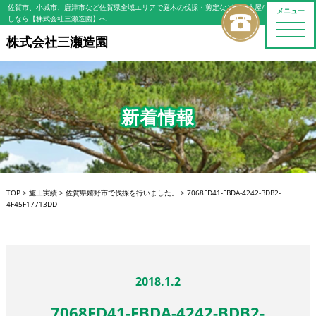
佐賀市、小城市、唐津市など佐賀県全域エリアで庭木の伐採・剪定などの植木屋/造園屋をお探
メニュー
しなら【株式会社三瀬造園】へ
toggle
naviga
株式会社三瀬造園
新着情報
TOP
>
施工実績
>
佐賀県嬉野市で伐採を行いました。
>
7068FD41-FBDA-4242-BDB2-
4F45F17713DD
2018.1.2
7068FD41-FBDA-4242-BDB2-