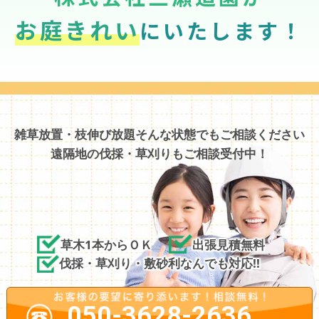
お庭きれい
にいたします！
雑草放置・枝伸び放題そんな状態でもご相談ください
遠隔地の伐採・草刈りもご相談受付中！
草木1本からＯＫ
出張見積無料
伐採・草刈り・敷砂利なんでも対応!!
050-3628-2636