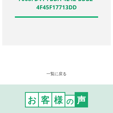
4F45F17713DD
一覧に戻る
お
客
様
声
の