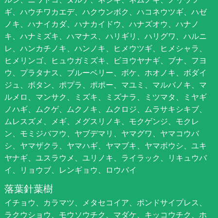
ギ、ハウチワカエデ、ハクウンボク、ハコネウツギ、ハゼ
ノキ、ハナイカダ、ハナカイドウ、ハナズオウ、ハナノ
キ、ハナミズキ、ハマナス、ハリギリ、ハリグワ、ハルニ
レ、ハンカチノキ、ハンノキ、ヒメウツギ、ヒメシャラ、
ヒメリンゴ、ヒュウガミズキ、ビヨウヤナギ、ブナ、フヨ
ウ、プラタナス、ブルーベリー、ボケ、ホオノキ、ボダイ
ジュ、ボタン、ポプラ、ポポー、マユミ、マルバノキ、マ
ルメロ、マンサク、ミズキ、ミズナラ、ミツマタ、ミヤギ
ノハギ、ムクゲ、ムクノキ、ムクロジ、ムラサキシキブ、
ムレスズメ、メギ、メグスリノキ、モクゲンジ、モクレ
ン、モミジバフウ、ヤブデマリ、ヤマグワ、ヤマコウバ
シ、ヤマザクラ、ヤマハギ、ヤマブキ、ヤマボウシ、ユキ
ヤナギ、ユスラウメ、ユリノキ、ライラック、リキュウバ
イ、リョウブ、レンギョウ、ロウバイ
落葉針葉樹
イチョウ、カラマツ、メタセコイア、ポンドサイプレス、
ラクウショウ、モウソウチク、マダケ、キッコウチク、ホ