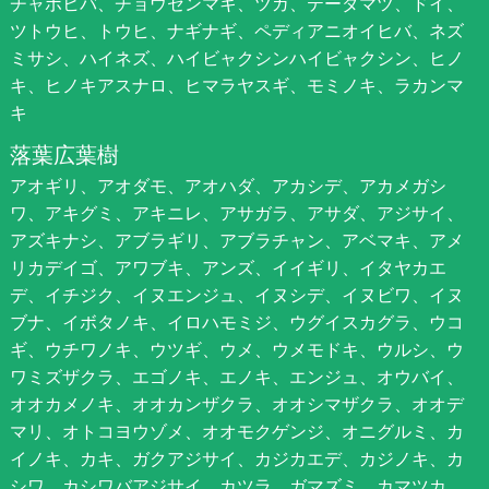
チャボヒバ、チョウセンマキ、ツガ、テーダマツ、ドイ、
ツトウヒ、トウヒ、ナギナギ、ペディアニオイヒバ、ネズ
ミサシ、ハイネズ、ハイビャクシンハイビャクシン、ヒノ
キ、ヒノキアスナロ、ヒマラヤスギ、モミノキ、ラカンマ
キ
落葉広葉樹
アオギリ、アオダモ、アオハダ、アカシデ、アカメガシ
ワ、アキグミ、アキニレ、アサガラ、アサダ、アジサイ、
アズキナシ、アブラギリ、アブラチャン、アベマキ、アメ
リカデイゴ、アワブキ、アンズ、イイギリ、イタヤカエ
デ、イチジク、イヌエンジュ、イヌシデ、イヌビワ、イヌ
ブナ、イボタノキ、イロハモミジ、ウグイスカグラ、ウコ
ギ、ウチワノキ、ウツギ、ウメ、ウメモドキ、ウルシ、ウ
ワミズザクラ、エゴノキ、エノキ、エンジュ、オウバイ、
オオカメノキ、オオカンザクラ、オオシマザクラ、オオデ
マリ、オトコヨウゾメ、オオモクゲンジ、オニグルミ、カ
イノキ、カキ、ガクアジサイ、カジカエデ、カジノキ、カ
シワ、カシワバアジサイ、カツラ、ガマズミ、カマツカ、