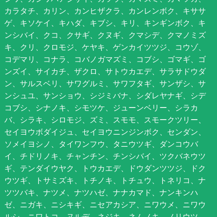
カラタチ、カリン、カンヒザクラ、カンレンボク、キササ
ゲ、キソケイ、キハダ、キブシ、キリ、キンギンボク、キ
ンシバイ、クコ、クサギ、クヌギ、クマシデ、クマノミズ
キ、クリ、クロモジ、ケヤキ、ゲンカイツツジ、コウゾ、
コデマリ、コナラ、コバノガマズミ、コブシ、ゴマギ、ゴ
ンズイ、サイカチ、ザクロ、サトウカエデ、サラサドウダ
ン、サルスベリ、サワグルミ、サワフタギ、サンザシ、サ
ンシュユ、サンショウ、シジミバナ、シダレヤナギ、シデ
コブシ、シナノキ、シモツケ、ジューンベリー、シラカ
バ、シラキ、シロモジ、ズミ、スモモ、スモークツリー、
セイヨウボダイジュ、セイヨウニンジンボク、センダン、
ソメイヨシノ、タイワンフウ、タニウツギ、ダンコウバ
イ、チドリノキ、チャンチン、チンシバイ、ツクバネウツ
ギ、テンダイウヤク、トウカエデ、ドウダンツツジ、ドク
ウツギ、トサミズキ、トチノキ、トチュウ、トネリコ、ナ
ツツバキ、ナツメ、ナツハゼ、ナナカマド、ナンキンハ
ゼ、ニガキ、ニシキギ、ニセアカシア、ニワウメ、ニワウ
ルシ、ニワトコ、ヌルデ、ネジキ、ネムノキ、ノリウツ