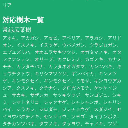
リア
対応樹木一覧
常緑広葉樹
アオキ、アカガシ、アセビ、アベリア、アラカシ、アリド
オシ、イスノキ、イヌツゲ、ウバメガシ、ウラジロガシ、
エゾユズリハ、オオムラサキツツジ、オガタマノキ、オタ
フクナンテン、オリーブ、カクレミノ、カゴノキ、カナメ
モチ、カラタチバナ、カラタネオガタマ、カンツバキ、キ
ョウチクトウ、キリシマツツジ、ギンバイカ、キンメツ
ゲ、キンモクセイ、ギンモクセイ、ミモザ、ギンヨウアカ
シア、クスノキ、クチナシ、クロガネモチ、ゲッケイジ
ュ、サカキ、サザンカ、サツキツツジ、サンゴジュ、シキ
ミ、シマトネリコ、シャクナゲ、シャシャンポ、シャリン
バイ、シラカシ、シロダモ、ジンチョウゲ、スダジイ、セ
イヨウバクチノキ、センリョウ、ソヨゴ、タイサンボク、
タチカンツバキ、タブノキ、タラヨウ、チャノキ、ツゲ、