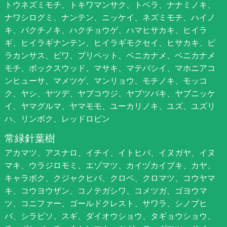
トウネズミモチ、トキワマンサク、トベラ、ナナミノキ、
ナワシログミ、ナンテン、ニッケイ、ネズミモチ、ハイノ
キ、バクチノキ、ハクチョウゲ、ハマヒサカキ、ヒイラ
ギ、ヒイラギナンテン、ヒイラギモクセイ、ヒサカキ、ピ
ラカンサス、ビワ、プリペット、ベニカナメ、ベニカナメ
モチ、ボックスウッド、マサキ、マテバシイ、マホニアコ
ンヒューサ、マメツゲ、マンリョウ、モチノキ、モッコ
ク、ヤシ、ヤツデ、ヤブコウジ、ヤブツバキ、ヤブニッケ
イ、ヤマグルマ、ヤマモモ、ユーカリノキ、ユズ、ユズリ
ハ、リンボク、レッドロビン
常緑針葉樹
アカマツ、アスナロ、イチイ、イトヒバ、イヌガヤ、イヌ
マキ、ウラジロモミ、エゾマツ、カイヅカイブキ、カヤ、
キャラボク、クジャクヒバ、クロベ、クロマツ、コウヤマ
キ、コウヨウザン、コノテガシワ、コメツガ、ゴヨウマ
ツ、コニファー、ゴールドクレスト、サワラ、シノブヒ
バ、シラビソ、スギ、ダイオウショウ、タギョウショウ、