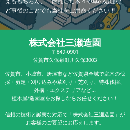
えももちろん、 散乱した木々や草の処理な
ど事後のことでも当社をご用命ください！
株式会社三瀬造園
〒849-0901
佐賀市久保泉町川久保3003
佐賀市、小城市、唐津市など佐賀県全域で庭木の伐
採・剪定・刈り込みや草刈り・芝刈り、特殊伐採、
外構・エクステリアなど...
植木屋/造園屋をお探しならお任せください！
信頼の技術と誠実な対応で「株式会社三瀬造園」が
お客様のご要望にお応えします。