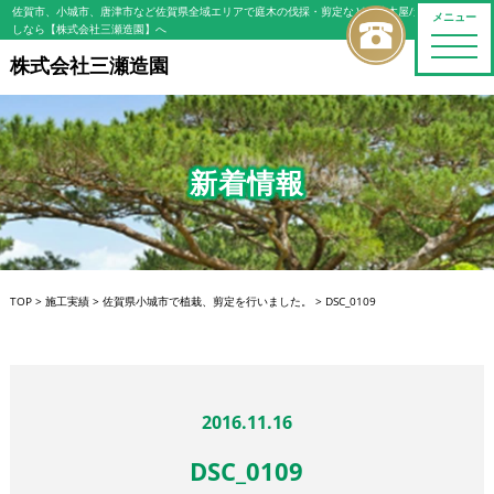
佐賀市、小城市、唐津市など佐賀県全域エリアで庭木の伐採・剪定などの植木屋/造園屋をお探
メニュー
しなら【株式会社三瀬造園】へ
toggle
naviga
株式会社三瀬造園
新着情報
TOP
>
施工実績
>
佐賀県小城市で植栽、剪定を行いました。
>
DSC_0109
2016.11.16
DSC_0109