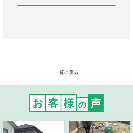
一覧に戻る
お
客
様
声
の