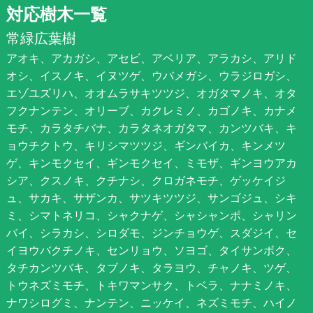
対応樹木一覧
常緑広葉樹
アオキ、アカガシ、アセビ、アベリア、アラカシ、アリド
オシ、イスノキ、イヌツゲ、ウバメガシ、ウラジロガシ、
エゾユズリハ、オオムラサキツツジ、オガタマノキ、オタ
フクナンテン、オリーブ、カクレミノ、カゴノキ、カナメ
モチ、カラタチバナ、カラタネオガタマ、カンツバキ、キ
ョウチクトウ、キリシマツツジ、ギンバイカ、キンメツ
ゲ、キンモクセイ、ギンモクセイ、ミモザ、ギンヨウアカ
シア、クスノキ、クチナシ、クロガネモチ、ゲッケイジ
ュ、サカキ、サザンカ、サツキツツジ、サンゴジュ、シキ
ミ、シマトネリコ、シャクナゲ、シャシャンポ、シャリン
バイ、シラカシ、シロダモ、ジンチョウゲ、スダジイ、セ
イヨウバクチノキ、センリョウ、ソヨゴ、タイサンボク、
タチカンツバキ、タブノキ、タラヨウ、チャノキ、ツゲ、
トウネズミモチ、トキワマンサク、トベラ、ナナミノキ、
ナワシログミ、ナンテン、ニッケイ、ネズミモチ、ハイノ