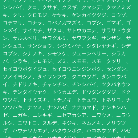
ンシバイ、クコ、クサギ、クヌギ、クマシデ、クマノミズ
キ、クリ、クロモジ、ケヤキ、ゲンカイツツジ、コウゾ、
コデマリ、コナラ、コバノガマズミ、コブシ、ゴマギ、ゴ
ンズイ、サイカチ、ザクロ、サトウカエデ、サラサドウダ
ン、サルスベリ、サワグルミ、サワフタギ、サンザシ、サ
ンシュユ、サンショウ、シジミバナ、シダレヤナギ、シデ
コブシ、シナノキ、シモツケ、ジューンベリー、シラカ
バ、シラキ、シロモジ、ズミ、スモモ、スモークツリー、
セイヨウボダイジュ、セイヨウニンジンボク、センダン、
ソメイヨシノ、タイワンフウ、タニウツギ、ダンコウバ
イ、チドリノキ、チャンチン、チンシバイ、ツクバネウツ
ギ、テンダイウヤク、トウカエデ、ドウダンツツジ、ドク
ウツギ、トサミズキ、トチノキ、トチュウ、トネリコ、ナ
ツツバキ、ナツメ、ナツハゼ、ナナカマド、ナンキンハ
ゼ、ニガキ、ニシキギ、ニセアカシア、ニワウメ、ニワウ
ルシ、ニワトコ、ヌルデ、ネジキ、ネムノキ、ノリウツ
ギ、ハウチワカエデ、ハクウンボク、ハコネウツギ、ハゼ
ノキ、ハナイカダ、ハナカイドウ、ハナズオウ、ハナノ