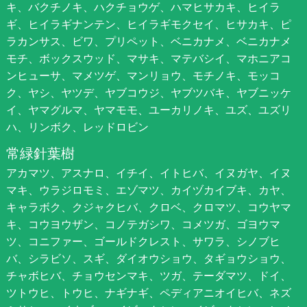
キ、バクチノキ、ハクチョウゲ、ハマヒサカキ、ヒイラ
ギ、ヒイラギナンテン、ヒイラギモクセイ、ヒサカキ、ピ
ラカンサス、ビワ、プリペット、ベニカナメ、ベニカナメ
モチ、ボックスウッド、マサキ、マテバシイ、マホニアコ
ンヒューサ、マメツゲ、マンリョウ、モチノキ、モッコ
ク、ヤシ、ヤツデ、ヤブコウジ、ヤブツバキ、ヤブニッケ
イ、ヤマグルマ、ヤマモモ、ユーカリノキ、ユズ、ユズリ
ハ、リンボク、レッドロビン
常緑針葉樹
アカマツ、アスナロ、イチイ、イトヒバ、イヌガヤ、イヌ
マキ、ウラジロモミ、エゾマツ、カイヅカイブキ、カヤ、
キャラボク、クジャクヒバ、クロベ、クロマツ、コウヤマ
キ、コウヨウザン、コノテガシワ、コメツガ、ゴヨウマ
ツ、コニファー、ゴールドクレスト、サワラ、シノブヒ
バ、シラビソ、スギ、ダイオウショウ、タギョウショウ、
チャボヒバ、チョウセンマキ、ツガ、テーダマツ、ドイ、
ツトウヒ、トウヒ、ナギナギ、ペディアニオイヒバ、ネズ