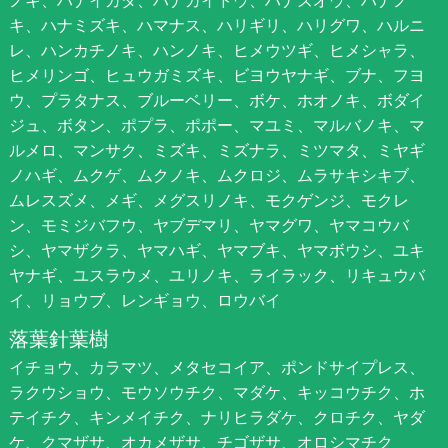
キ、ハナミズキ、ハマナス、ハリギリ、ハリグワ、ハルニ
レ、ハンカチノキ、ハンノキ、ヒメウツギ、ヒメシャラ、
ヒメリンゴ、ヒュウガミズキ、ビヨウヤナギ、ブナ、フヨ
ウ、プラタナス、ブルーベリー、ボケ、ホオノキ、ボダイ
ジュ、ボタン、ポプラ、ポポー、マユミ、マルバノキ、マ
ルメロ、マンサク、ミズキ、ミズナラ、ミツマタ、ミヤギ
ノハギ、ムクゲ、ムクノキ、ムクロジ、ムラサキシキブ、
ムレスズメ、メギ、メグスリノキ、モクゲンジ、モクレ
ン、モミジバフウ、ヤブデマリ、ヤマグワ、ヤマコウバ
シ、ヤマザクラ、ヤマハギ、ヤマブキ、ヤマボウシ、ユキ
ヤナギ、ユスラウメ、ユリノキ、ライラック、リキュウバ
イ、リョウブ、レンギョウ、ロウバイ
落葉針葉樹
イチョウ、カラマツ、メタセコイア、ポンドサイプレス、
ラクウショウ、モウソウチク、マダケ、キッコウチク、ホ
テイチク、キンメイチク、ナリヒラダケ、クロチク、ヤダ
ケ、クマザサ、オカメザサ、チゴザサ、オロシマチク