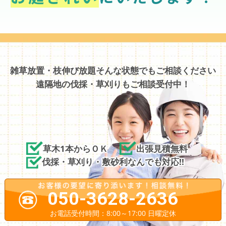
雑草放置・枝伸び放題そんな状態でもご相談ください
遠隔地の伐採・草刈りもご相談受付中！
草木1本からＯＫ
出張見積無料
伐採・草刈り・敷砂利なんでも対応!!
050-3628-2636
お電話受付時間：8:00～17:00 日曜定休