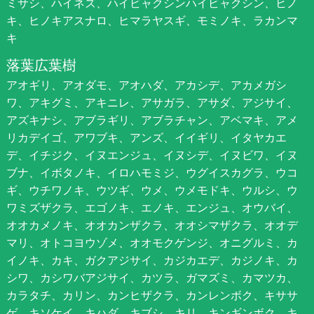
ミサシ、ハイネズ、ハイビャクシンハイビャクシン、ヒノ
キ、ヒノキアスナロ、ヒマラヤスギ、モミノキ、ラカンマ
キ
落葉広葉樹
アオギリ、アオダモ、アオハダ、アカシデ、アカメガシ
ワ、アキグミ、アキニレ、アサガラ、アサダ、アジサイ、
アズキナシ、アブラギリ、アブラチャン、アベマキ、アメ
リカデイゴ、アワブキ、アンズ、イイギリ、イタヤカエ
デ、イチジク、イヌエンジュ、イヌシデ、イヌビワ、イヌ
ブナ、イボタノキ、イロハモミジ、ウグイスカグラ、ウコ
ギ、ウチワノキ、ウツギ、ウメ、ウメモドキ、ウルシ、ウ
ワミズザクラ、エゴノキ、エノキ、エンジュ、オウバイ、
オオカメノキ、オオカンザクラ、オオシマザクラ、オオデ
マリ、オトコヨウゾメ、オオモクゲンジ、オニグルミ、カ
イノキ、カキ、ガクアジサイ、カジカエデ、カジノキ、カ
シワ、カシワバアジサイ、カツラ、ガマズミ、カマツカ、
カラタチ、カリン、カンヒザクラ、カンレンボク、キササ
ゲ、キソケイ、キハダ、キブシ、キリ、キンギンボク、キ