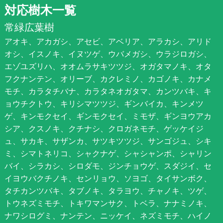
対応樹木一覧
常緑広葉樹
アオキ、アカガシ、アセビ、アベリア、アラカシ、アリド
オシ、イスノキ、イヌツゲ、ウバメガシ、ウラジロガシ、
エゾユズリハ、オオムラサキツツジ、オガタマノキ、オタ
フクナンテン、オリーブ、カクレミノ、カゴノキ、カナメ
モチ、カラタチバナ、カラタネオガタマ、カンツバキ、キ
ョウチクトウ、キリシマツツジ、ギンバイカ、キンメツ
ゲ、キンモクセイ、ギンモクセイ、ミモザ、ギンヨウアカ
シア、クスノキ、クチナシ、クロガネモチ、ゲッケイジ
ュ、サカキ、サザンカ、サツキツツジ、サンゴジュ、シキ
ミ、シマトネリコ、シャクナゲ、シャシャンポ、シャリン
バイ、シラカシ、シロダモ、ジンチョウゲ、スダジイ、セ
イヨウバクチノキ、センリョウ、ソヨゴ、タイサンボク、
タチカンツバキ、タブノキ、タラヨウ、チャノキ、ツゲ、
トウネズミモチ、トキワマンサク、トベラ、ナナミノキ、
ナワシログミ、ナンテン、ニッケイ、ネズミモチ、ハイノ