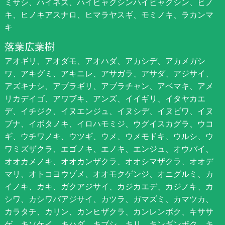
ミサシ、ハイネズ、ハイビャクシンハイビャクシン、ヒノ
キ、ヒノキアスナロ、ヒマラヤスギ、モミノキ、ラカンマ
キ
落葉広葉樹
アオギリ、アオダモ、アオハダ、アカシデ、アカメガシ
ワ、アキグミ、アキニレ、アサガラ、アサダ、アジサイ、
アズキナシ、アブラギリ、アブラチャン、アベマキ、アメ
リカデイゴ、アワブキ、アンズ、イイギリ、イタヤカエ
デ、イチジク、イヌエンジュ、イヌシデ、イヌビワ、イヌ
ブナ、イボタノキ、イロハモミジ、ウグイスカグラ、ウコ
ギ、ウチワノキ、ウツギ、ウメ、ウメモドキ、ウルシ、ウ
ワミズザクラ、エゴノキ、エノキ、エンジュ、オウバイ、
オオカメノキ、オオカンザクラ、オオシマザクラ、オオデ
マリ、オトコヨウゾメ、オオモクゲンジ、オニグルミ、カ
イノキ、カキ、ガクアジサイ、カジカエデ、カジノキ、カ
シワ、カシワバアジサイ、カツラ、ガマズミ、カマツカ、
カラタチ、カリン、カンヒザクラ、カンレンボク、キササ
ゲ、キソケイ、キハダ、キブシ、キリ、キンギンボク、キ