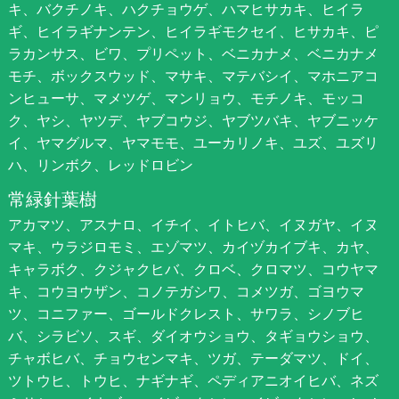
キ、バクチノキ、ハクチョウゲ、ハマヒサカキ、ヒイラ
ギ、ヒイラギナンテン、ヒイラギモクセイ、ヒサカキ、ピ
ラカンサス、ビワ、プリペット、ベニカナメ、ベニカナメ
モチ、ボックスウッド、マサキ、マテバシイ、マホニアコ
ンヒューサ、マメツゲ、マンリョウ、モチノキ、モッコ
ク、ヤシ、ヤツデ、ヤブコウジ、ヤブツバキ、ヤブニッケ
イ、ヤマグルマ、ヤマモモ、ユーカリノキ、ユズ、ユズリ
ハ、リンボク、レッドロビン
常緑針葉樹
アカマツ、アスナロ、イチイ、イトヒバ、イヌガヤ、イヌ
マキ、ウラジロモミ、エゾマツ、カイヅカイブキ、カヤ、
キャラボク、クジャクヒバ、クロベ、クロマツ、コウヤマ
キ、コウヨウザン、コノテガシワ、コメツガ、ゴヨウマ
ツ、コニファー、ゴールドクレスト、サワラ、シノブヒ
バ、シラビソ、スギ、ダイオウショウ、タギョウショウ、
チャボヒバ、チョウセンマキ、ツガ、テーダマツ、ドイ、
ツトウヒ、トウヒ、ナギナギ、ペディアニオイヒバ、ネズ