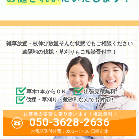
雑草放置・枝伸び放題そんな状態でもご相談ください
遠隔地の伐採・草刈りもご相談受付中！
草木1本からＯＫ
出張見積無料
伐採・草刈り・敷砂利なんでも対応!!
050-3628-2636
お電話受付時間：8:00～17:00 日曜定休