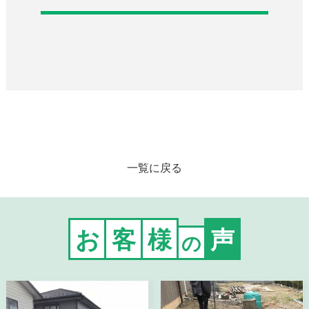
一覧に戻る
お
客
様
声
の