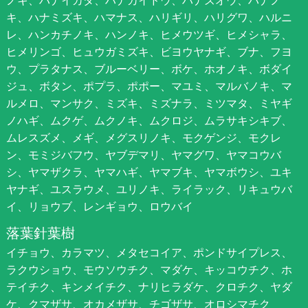
キ、ハナミズキ、ハマナス、ハリギリ、ハリグワ、ハルニ
レ、ハンカチノキ、ハンノキ、ヒメウツギ、ヒメシャラ、
ヒメリンゴ、ヒュウガミズキ、ビヨウヤナギ、ブナ、フヨ
ウ、プラタナス、ブルーベリー、ボケ、ホオノキ、ボダイ
ジュ、ボタン、ポプラ、ポポー、マユミ、マルバノキ、マ
ルメロ、マンサク、ミズキ、ミズナラ、ミツマタ、ミヤギ
ノハギ、ムクゲ、ムクノキ、ムクロジ、ムラサキシキブ、
ムレスズメ、メギ、メグスリノキ、モクゲンジ、モクレ
ン、モミジバフウ、ヤブデマリ、ヤマグワ、ヤマコウバ
シ、ヤマザクラ、ヤマハギ、ヤマブキ、ヤマボウシ、ユキ
ヤナギ、ユスラウメ、ユリノキ、ライラック、リキュウバ
イ、リョウブ、レンギョウ、ロウバイ
落葉針葉樹
イチョウ、カラマツ、メタセコイア、ポンドサイプレス、
ラクウショウ、モウソウチク、マダケ、キッコウチク、ホ
テイチク、キンメイチク、ナリヒラダケ、クロチク、ヤダ
ケ、クマザサ、オカメザサ、チゴザサ、オロシマチク