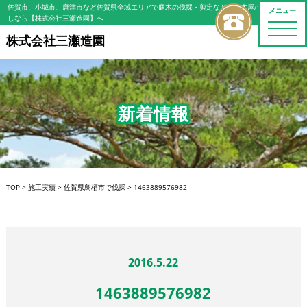
佐賀市、小城市、唐津市など佐賀県全域エリアで庭木の伐採・剪定などの植木屋/造園屋をお探
メニュー
しなら【株式会社三瀬造園】へ
toggle
naviga
株式会社三瀬造園
新着情報
TOP
>
施工実績
>
佐賀県鳥栖市で伐採
>
1463889576982
2016.5.22
1463889576982