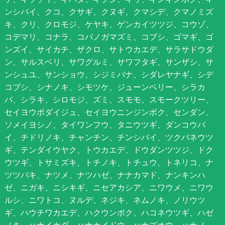
ンシバイ、クコ、クサギ、クヌギ、クマシデ、クマノミズ
キ、クリ、クロモジ、ケヤキ、ゲンカイツツジ、コウゾ、
コデマリ、コナラ、コバノガマズミ、コブシ、ゴマギ、ゴ
ンズイ、サイカチ、ザクロ、サトウカエデ、サラサドウダ
ン、サルスベリ、サワグルミ、サワフタギ、サンザシ、サ
ンシュユ、サンショウ、シジミバナ、シダレヤナギ、シデ
コブシ、シナノキ、シモツケ、ジューンベリー、シラカ
バ、シラキ、シロモジ、ズミ、スモモ、スモークツリー、
セイヨウボダイジュ、セイヨウニンジンボク、センダン、
ソメイヨシノ、タイワンフウ、タニウツギ、ダンコウバ
イ、チドリノキ、チャンチン、チンシバイ、ツクバネウツ
ギ、テンダイウヤク、トウカエデ、ドウダンツツジ、ドク
ウツギ、トサミズキ、トチノキ、トチュウ、トネリコ、ナ
ツツバキ、ナツメ、ナツハゼ、ナナカマド、ナンキンハ
ゼ、ニガキ、ニシキギ、ニセアカシア、ニワウメ、ニワウ
ルシ、ニワトコ、ヌルデ、ネジキ、ネムノキ、ノリウツ
ギ、ハウチワカエデ、ハクウンボク、ハコネウツギ、ハゼ
ノキ、ハナイカダ、ハナカイドウ、ハナズオウ、ハナノ