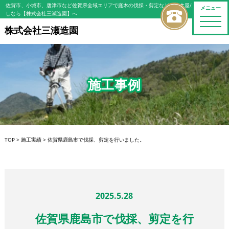
佐賀市、小城市、唐津市など佐賀県全域エリアで庭木の伐採・剪定などの植木屋/造園屋をお探
メニュー
しなら【株式会社三瀬造園】へ
toggle
naviga
株式会社三瀬造園
施工事例
TOP
>
施工実績
>
佐賀県鹿島市で伐採、剪定を行いました。
2025.5.28
佐賀県鹿島市で伐採、剪定を行