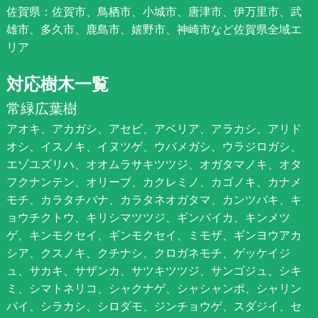
佐賀県：佐賀市、鳥栖市、小城市、唐津市、伊万里市、武
雄市、多久市、鹿島市、嬉野市、神崎市など佐賀県全域エ
リア
対応樹木一覧
常緑広葉樹
アオキ、アカガシ、アセビ、アベリア、アラカシ、アリド
オシ、イスノキ、イヌツゲ、ウバメガシ、ウラジロガシ、
エゾユズリハ、オオムラサキツツジ、オガタマノキ、オタ
フクナンテン、オリーブ、カクレミノ、カゴノキ、カナメ
モチ、カラタチバナ、カラタネオガタマ、カンツバキ、キ
ョウチクトウ、キリシマツツジ、ギンバイカ、キンメツ
ゲ、キンモクセイ、ギンモクセイ、ミモザ、ギンヨウアカ
シア、クスノキ、クチナシ、クロガネモチ、ゲッケイジ
ュ、サカキ、サザンカ、サツキツツジ、サンゴジュ、シキ
ミ、シマトネリコ、シャクナゲ、シャシャンポ、シャリン
バイ、シラカシ、シロダモ、ジンチョウゲ、スダジイ、セ