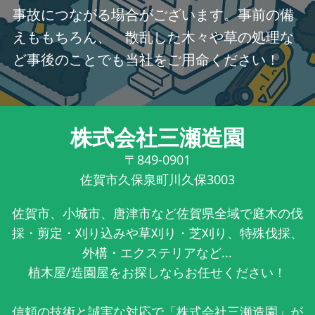
事故につながる場合がございます。事前の備
えももちろん、 散乱した木々や草の処理な
ど事後のことでも当社をご用命ください！
株式会社三瀬造園
〒849-0901
佐賀市久保泉町川久保3003
佐賀市、小城市、唐津市など佐賀県全域で庭木の伐
採・剪定・刈り込みや草刈り・芝刈り、特殊伐採、
外構・エクステリアなど...
植木屋/造園屋をお探しならお任せください！
信頼の技術と誠実な対応で「株式会社三瀬造園」が