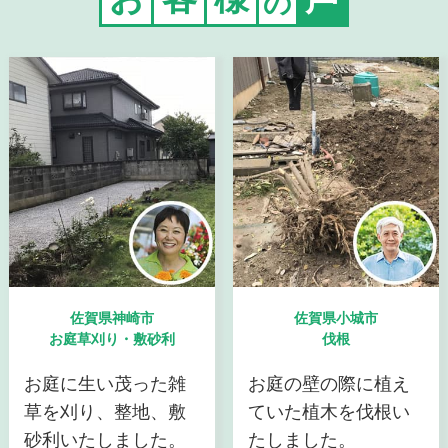
の
佐賀県神崎市
佐賀県小城市
お庭草刈り・敷砂利
伐根
お庭に生い茂った雑
お庭の壁の際に植え
草を刈り、整地、敷
ていた植木を伐根い
砂利いたしました。
たしました。