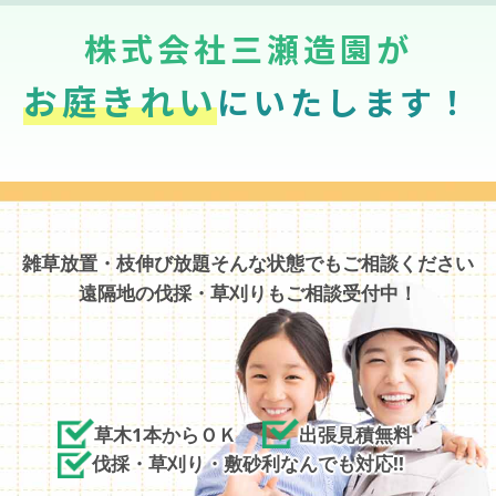
株式会社三瀬造園が
お庭きれい
にいたします！
雑草放置・枝伸び放題そんな状態でもご相談ください
遠隔地の伐採・草刈りもご相談受付中！
草木1本からＯＫ
出張見積無料
伐採・草刈り・敷砂利なんでも対応!!