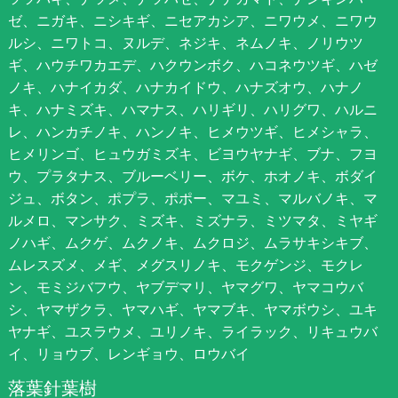
ゼ、ニガキ、ニシキギ、ニセアカシア、ニワウメ、ニワウ
ルシ、ニワトコ、ヌルデ、ネジキ、ネムノキ、ノリウツ
ギ、ハウチワカエデ、ハクウンボク、ハコネウツギ、ハゼ
ノキ、ハナイカダ、ハナカイドウ、ハナズオウ、ハナノ
キ、ハナミズキ、ハマナス、ハリギリ、ハリグワ、ハルニ
レ、ハンカチノキ、ハンノキ、ヒメウツギ、ヒメシャラ、
ヒメリンゴ、ヒュウガミズキ、ビヨウヤナギ、ブナ、フヨ
ウ、プラタナス、ブルーベリー、ボケ、ホオノキ、ボダイ
ジュ、ボタン、ポプラ、ポポー、マユミ、マルバノキ、マ
ルメロ、マンサク、ミズキ、ミズナラ、ミツマタ、ミヤギ
ノハギ、ムクゲ、ムクノキ、ムクロジ、ムラサキシキブ、
ムレスズメ、メギ、メグスリノキ、モクゲンジ、モクレ
ン、モミジバフウ、ヤブデマリ、ヤマグワ、ヤマコウバ
シ、ヤマザクラ、ヤマハギ、ヤマブキ、ヤマボウシ、ユキ
ヤナギ、ユスラウメ、ユリノキ、ライラック、リキュウバ
イ、リョウブ、レンギョウ、ロウバイ
落葉針葉樹