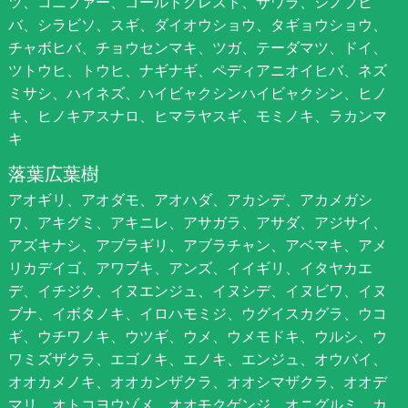
ツ、コニファー、ゴールドクレスト、サワラ、シノブヒ
バ、シラビソ、スギ、ダイオウショウ、タギョウショウ、
チャボヒバ、チョウセンマキ、ツガ、テーダマツ、ドイ、
ツトウヒ、トウヒ、ナギナギ、ペディアニオイヒバ、ネズ
ミサシ、ハイネズ、ハイビャクシンハイビャクシン、ヒノ
キ、ヒノキアスナロ、ヒマラヤスギ、モミノキ、ラカンマ
キ
落葉広葉樹
アオギリ、アオダモ、アオハダ、アカシデ、アカメガシ
ワ、アキグミ、アキニレ、アサガラ、アサダ、アジサイ、
アズキナシ、アブラギリ、アブラチャン、アベマキ、アメ
リカデイゴ、アワブキ、アンズ、イイギリ、イタヤカエ
デ、イチジク、イヌエンジュ、イヌシデ、イヌビワ、イヌ
ブナ、イボタノキ、イロハモミジ、ウグイスカグラ、ウコ
ギ、ウチワノキ、ウツギ、ウメ、ウメモドキ、ウルシ、ウ
ワミズザクラ、エゴノキ、エノキ、エンジュ、オウバイ、
オオカメノキ、オオカンザクラ、オオシマザクラ、オオデ
マリ、オトコヨウゾメ、オオモクゲンジ、オニグルミ、カ