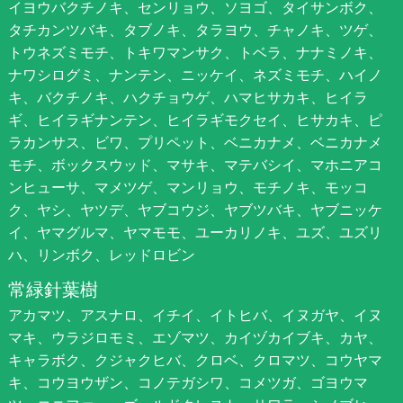
イヨウバクチノキ、センリョウ、ソヨゴ、タイサンボク、
タチカンツバキ、タブノキ、タラヨウ、チャノキ、ツゲ、
トウネズミモチ、トキワマンサク、トベラ、ナナミノキ、
ナワシログミ、ナンテン、ニッケイ、ネズミモチ、ハイノ
キ、バクチノキ、ハクチョウゲ、ハマヒサカキ、ヒイラ
ギ、ヒイラギナンテン、ヒイラギモクセイ、ヒサカキ、ピ
ラカンサス、ビワ、プリペット、ベニカナメ、ベニカナメ
モチ、ボックスウッド、マサキ、マテバシイ、マホニアコ
ンヒューサ、マメツゲ、マンリョウ、モチノキ、モッコ
ク、ヤシ、ヤツデ、ヤブコウジ、ヤブツバキ、ヤブニッケ
イ、ヤマグルマ、ヤマモモ、ユーカリノキ、ユズ、ユズリ
ハ、リンボク、レッドロビン
常緑針葉樹
アカマツ、アスナロ、イチイ、イトヒバ、イヌガヤ、イヌ
マキ、ウラジロモミ、エゾマツ、カイヅカイブキ、カヤ、
キャラボク、クジャクヒバ、クロベ、クロマツ、コウヤマ
キ、コウヨウザン、コノテガシワ、コメツガ、ゴヨウマ