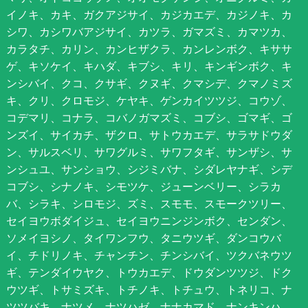
イノキ、カキ、ガクアジサイ、カジカエデ、カジノキ、カ
シワ、カシワバアジサイ、カツラ、ガマズミ、カマツカ、
カラタチ、カリン、カンヒザクラ、カンレンボク、キササ
ゲ、キソケイ、キハダ、キブシ、キリ、キンギンボク、キ
ンシバイ、クコ、クサギ、クヌギ、クマシデ、クマノミズ
キ、クリ、クロモジ、ケヤキ、ゲンカイツツジ、コウゾ、
コデマリ、コナラ、コバノガマズミ、コブシ、ゴマギ、ゴ
ンズイ、サイカチ、ザクロ、サトウカエデ、サラサドウダ
ン、サルスベリ、サワグルミ、サワフタギ、サンザシ、サ
ンシュユ、サンショウ、シジミバナ、シダレヤナギ、シデ
コブシ、シナノキ、シモツケ、ジューンベリー、シラカ
バ、シラキ、シロモジ、ズミ、スモモ、スモークツリー、
セイヨウボダイジュ、セイヨウニンジンボク、センダン、
ソメイヨシノ、タイワンフウ、タニウツギ、ダンコウバ
イ、チドリノキ、チャンチン、チンシバイ、ツクバネウツ
ギ、テンダイウヤク、トウカエデ、ドウダンツツジ、ドク
ウツギ、トサミズキ、トチノキ、トチュウ、トネリコ、ナ
ツツバキ、ナツメ、ナツハゼ、ナナカマド、ナンキンハ