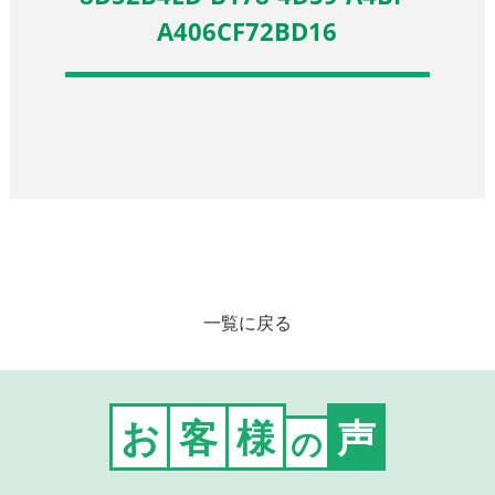
A406CF72BD16
一覧に戻る
お
客
様
声
の