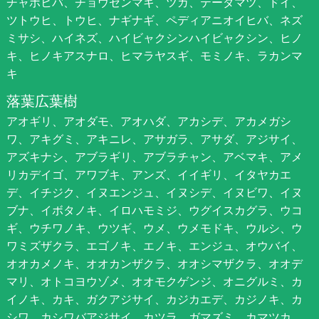
チャボヒバ、チョウセンマキ、ツガ、テーダマツ、ドイ、
ツトウヒ、トウヒ、ナギナギ、ペディアニオイヒバ、ネズ
ミサシ、ハイネズ、ハイビャクシンハイビャクシン、ヒノ
キ、ヒノキアスナロ、ヒマラヤスギ、モミノキ、ラカンマ
キ
落葉広葉樹
アオギリ、アオダモ、アオハダ、アカシデ、アカメガシ
ワ、アキグミ、アキニレ、アサガラ、アサダ、アジサイ、
アズキナシ、アブラギリ、アブラチャン、アベマキ、アメ
リカデイゴ、アワブキ、アンズ、イイギリ、イタヤカエ
デ、イチジク、イヌエンジュ、イヌシデ、イヌビワ、イヌ
ブナ、イボタノキ、イロハモミジ、ウグイスカグラ、ウコ
ギ、ウチワノキ、ウツギ、ウメ、ウメモドキ、ウルシ、ウ
ワミズザクラ、エゴノキ、エノキ、エンジュ、オウバイ、
オオカメノキ、オオカンザクラ、オオシマザクラ、オオデ
マリ、オトコヨウゾメ、オオモクゲンジ、オニグルミ、カ
イノキ、カキ、ガクアジサイ、カジカエデ、カジノキ、カ
シワ、カシワバアジサイ、カツラ、ガマズミ、カマツカ、