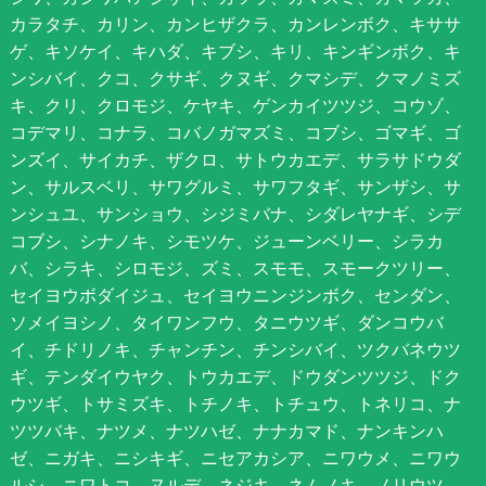
カラタチ、カリン、カンヒザクラ、カンレンボク、キササ
ゲ、キソケイ、キハダ、キブシ、キリ、キンギンボク、キ
ンシバイ、クコ、クサギ、クヌギ、クマシデ、クマノミズ
キ、クリ、クロモジ、ケヤキ、ゲンカイツツジ、コウゾ、
コデマリ、コナラ、コバノガマズミ、コブシ、ゴマギ、ゴ
ンズイ、サイカチ、ザクロ、サトウカエデ、サラサドウダ
ン、サルスベリ、サワグルミ、サワフタギ、サンザシ、サ
ンシュユ、サンショウ、シジミバナ、シダレヤナギ、シデ
コブシ、シナノキ、シモツケ、ジューンベリー、シラカ
バ、シラキ、シロモジ、ズミ、スモモ、スモークツリー、
セイヨウボダイジュ、セイヨウニンジンボク、センダン、
ソメイヨシノ、タイワンフウ、タニウツギ、ダンコウバ
イ、チドリノキ、チャンチン、チンシバイ、ツクバネウツ
ギ、テンダイウヤク、トウカエデ、ドウダンツツジ、ドク
ウツギ、トサミズキ、トチノキ、トチュウ、トネリコ、ナ
ツツバキ、ナツメ、ナツハゼ、ナナカマド、ナンキンハ
ゼ、ニガキ、ニシキギ、ニセアカシア、ニワウメ、ニワウ
ルシ、ニワトコ、ヌルデ、ネジキ、ネムノキ、ノリウツ