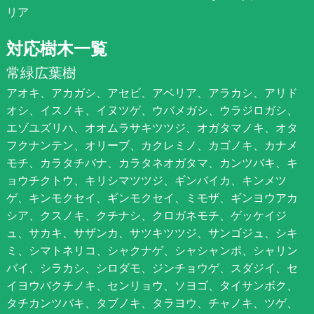
リア
対応樹木一覧
常緑広葉樹
アオキ、アカガシ、アセビ、アベリア、アラカシ、アリド
オシ、イスノキ、イヌツゲ、ウバメガシ、ウラジロガシ、
エゾユズリハ、オオムラサキツツジ、オガタマノキ、オタ
フクナンテン、オリーブ、カクレミノ、カゴノキ、カナメ
モチ、カラタチバナ、カラタネオガタマ、カンツバキ、キ
ョウチクトウ、キリシマツツジ、ギンバイカ、キンメツ
ゲ、キンモクセイ、ギンモクセイ、ミモザ、ギンヨウアカ
シア、クスノキ、クチナシ、クロガネモチ、ゲッケイジ
ュ、サカキ、サザンカ、サツキツツジ、サンゴジュ、シキ
ミ、シマトネリコ、シャクナゲ、シャシャンポ、シャリン
バイ、シラカシ、シロダモ、ジンチョウゲ、スダジイ、セ
イヨウバクチノキ、センリョウ、ソヨゴ、タイサンボク、
タチカンツバキ、タブノキ、タラヨウ、チャノキ、ツゲ、