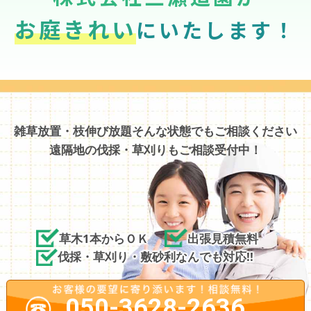
お庭きれい
にいたします！
雑草放置・枝伸び放題そんな状態でもご相談ください
遠隔地の伐採・草刈りもご相談受付中！
草木1本からＯＫ
出張見積無料
伐採・草刈り・敷砂利なんでも対応!!
050-3628-2636