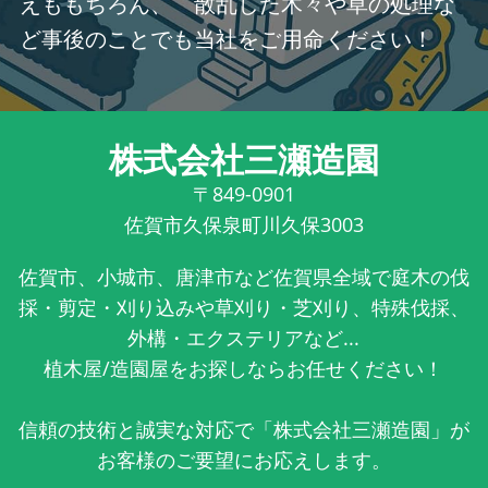
えももちろん、 散乱した木々や草の処理な
ど事後のことでも当社をご用命ください！
株式会社三瀬造園
〒849-0901
佐賀市久保泉町川久保3003
佐賀市、小城市、唐津市など佐賀県全域で庭木の伐
採・剪定・刈り込みや草刈り・芝刈り、特殊伐採、
外構・エクステリアなど...
植木屋/造園屋をお探しならお任せください！
信頼の技術と誠実な対応で「株式会社三瀬造園」が
お客様のご要望にお応えします。