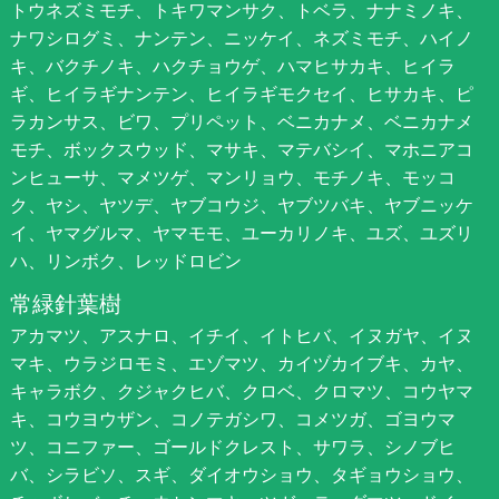
トウネズミモチ、トキワマンサク、トベラ、ナナミノキ、
ナワシログミ、ナンテン、ニッケイ、ネズミモチ、ハイノ
キ、バクチノキ、ハクチョウゲ、ハマヒサカキ、ヒイラ
ギ、ヒイラギナンテン、ヒイラギモクセイ、ヒサカキ、ピ
ラカンサス、ビワ、プリペット、ベニカナメ、ベニカナメ
モチ、ボックスウッド、マサキ、マテバシイ、マホニアコ
ンヒューサ、マメツゲ、マンリョウ、モチノキ、モッコ
ク、ヤシ、ヤツデ、ヤブコウジ、ヤブツバキ、ヤブニッケ
イ、ヤマグルマ、ヤマモモ、ユーカリノキ、ユズ、ユズリ
ハ、リンボク、レッドロビン
常緑針葉樹
アカマツ、アスナロ、イチイ、イトヒバ、イヌガヤ、イヌ
マキ、ウラジロモミ、エゾマツ、カイヅカイブキ、カヤ、
キャラボク、クジャクヒバ、クロベ、クロマツ、コウヤマ
キ、コウヨウザン、コノテガシワ、コメツガ、ゴヨウマ
ツ、コニファー、ゴールドクレスト、サワラ、シノブヒ
バ、シラビソ、スギ、ダイオウショウ、タギョウショウ、