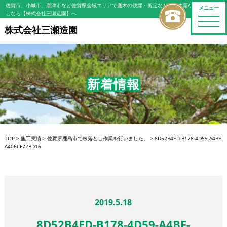
佐賀市、小城市、唐津市など佐賀県全域エリアで庭木の伐採・剪定などの植木屋/造園屋をお探
メニュー
しなら【株式会社三瀬造園】へ
toggle
naviga
株式会社三瀬造園
新着情報
TOP
>
施工実績
>
佐賀県鹿島市で枝落とし作業を行いました。
>
8D52B4ED-B178-4D59-A4BF-
A406CF72BD16
2019.5.18
8D52B4ED-B178-4D59-A4BF-