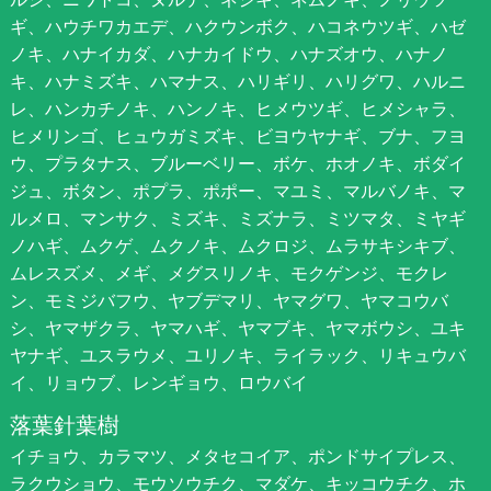
ギ、ハウチワカエデ、ハクウンボク、ハコネウツギ、ハゼ
ノキ、ハナイカダ、ハナカイドウ、ハナズオウ、ハナノ
キ、ハナミズキ、ハマナス、ハリギリ、ハリグワ、ハルニ
レ、ハンカチノキ、ハンノキ、ヒメウツギ、ヒメシャラ、
ヒメリンゴ、ヒュウガミズキ、ビヨウヤナギ、ブナ、フヨ
ウ、プラタナス、ブルーベリー、ボケ、ホオノキ、ボダイ
ジュ、ボタン、ポプラ、ポポー、マユミ、マルバノキ、マ
ルメロ、マンサク、ミズキ、ミズナラ、ミツマタ、ミヤギ
ノハギ、ムクゲ、ムクノキ、ムクロジ、ムラサキシキブ、
ムレスズメ、メギ、メグスリノキ、モクゲンジ、モクレ
ン、モミジバフウ、ヤブデマリ、ヤマグワ、ヤマコウバ
シ、ヤマザクラ、ヤマハギ、ヤマブキ、ヤマボウシ、ユキ
ヤナギ、ユスラウメ、ユリノキ、ライラック、リキュウバ
イ、リョウブ、レンギョウ、ロウバイ
落葉針葉樹
イチョウ、カラマツ、メタセコイア、ポンドサイプレス、
ラクウショウ、モウソウチク、マダケ、キッコウチク、ホ