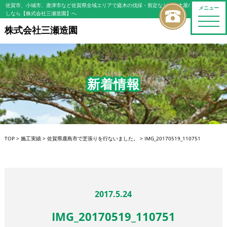
佐賀市、小城市、唐津市など佐賀県全域エリアで庭木の伐採・剪定などの植木屋/造園屋をお探
メニュー
しなら【株式会社三瀬造園】へ
toggle
naviga
株式会社三瀬造園
新着情報
TOP
>
施工実績
>
佐賀県鹿島市で芝張りを行ないました。
>
IMG_20170519_110751
2017.5.24
IMG_20170519_110751