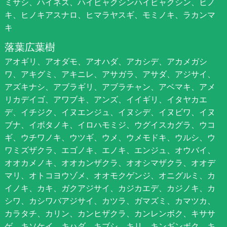
ミサシ、ハイネズ、ハイビャクシンハイビャクシン、ヒノ
キ、ヒノキアスナロ、ヒマラヤスギ、モミノキ、ラカンマ
キ
落葉広葉樹
アオギリ、アオダモ、アオハダ、アカシデ、アカメガシ
ワ、アキグミ、アキニレ、アサガラ、アサダ、アジサイ、
アズキナシ、アブラギリ、アブラチャン、アベマキ、アメ
リカデイゴ、アワブキ、アンズ、イイギリ、イタヤカエ
デ、イチジク、イヌエンジュ、イヌシデ、イヌビワ、イヌ
ブナ、イボタノキ、イロハモミジ、ウグイスカグラ、ウコ
ギ、ウチワノキ、ウツギ、ウメ、ウメモドキ、ウルシ、ウ
ワミズザクラ、エゴノキ、エノキ、エンジュ、オウバイ、
オオカメノキ、オオカンザクラ、オオシマザクラ、オオデ
マリ、オトコヨウゾメ、オオモクゲンジ、オニグルミ、カ
イノキ、カキ、ガクアジサイ、カジカエデ、カジノキ、カ
シワ、カシワバアジサイ、カツラ、ガマズミ、カマツカ、
カラタチ、カリン、カンヒザクラ、カンレンボク、キササ
ゲ、キソケイ、キハダ、キブシ、キリ、キンギンボク、キ