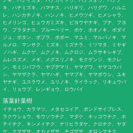
キ、ハナミズキ、ハマナス、ハリギリ、ハリグワ、ハルニ
レ、ハンカチノキ、ハンノキ、ヒメウツギ、ヒメシャラ、
ヒメリンゴ、ヒュウガミズキ、ビヨウヤナギ、ブナ、フヨ
ウ、プラタナス、ブルーベリー、ボケ、ホオノキ、ボダイ
ジュ、ボタン、ポプラ、ポポー、マユミ、マルバノキ、マ
ルメロ、マンサク、ミズキ、ミズナラ、ミツマタ、ミヤギ
ノハギ、ムクゲ、ムクノキ、ムクロジ、ムラサキシキブ、
ムレスズメ、メギ、メグスリノキ、モクゲンジ、モクレ
ン、モミジバフウ、ヤブデマリ、ヤマグワ、ヤマコウバ
シ、ヤマザクラ、ヤマハギ、ヤマブキ、ヤマボウシ、ユキ
ヤナギ、ユスラウメ、ユリノキ、ライラック、リキュウバ
イ、リョウブ、レンギョウ、ロウバイ
落葉針葉樹
イチョウ、カラマツ、メタセコイア、ポンドサイプレス、
ラクウショウ、モウソウチク、マダケ、キッコウチク、ホ
テイチク、キンメイチク、ナリヒラダケ、クロチク、ヤダ
ケ、クマザサ、オカメザサ、チゴザサ、オロシマチク