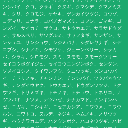
ンシバイ、クコ、クサギ、クヌギ、クマシデ、クマノミズ
キ、クリ、クロモジ、ケヤキ、ゲンカイツツジ、コウゾ、
コデマリ、コナラ、コバノガマズミ、コブシ、ゴマギ、ゴ
ンズイ、サイカチ、ザクロ、サトウカエデ、サラサドウダ
ン、サルスベリ、サワグルミ、サワフタギ、サンザシ、サ
ンシュユ、サンショウ、シジミバナ、シダレヤナギ、シデ
コブシ、シナノキ、シモツケ、ジューンベリー、シラカ
バ、シラキ、シロモジ、ズミ、スモモ、スモークツリー、
セイヨウボダイジュ、セイヨウニンジンボク、センダン、
ソメイヨシノ、タイワンフウ、タニウツギ、ダンコウバ
イ、チドリノキ、チャンチン、チンシバイ、ツクバネウツ
ギ、テンダイウヤク、トウカエデ、ドウダンツツジ、ドク
ウツギ、トサミズキ、トチノキ、トチュウ、トネリコ、ナ
ツツバキ、ナツメ、ナツハゼ、ナナカマド、ナンキンハ
ゼ、ニガキ、ニシキギ、ニセアカシア、ニワウメ、ニワウ
ルシ、ニワトコ、ヌルデ、ネジキ、ネムノキ、ノリウツ
ギ、ハウチワカエデ、ハクウンボク、ハコネウツギ、ハゼ
ノキ、ハナイカダ、ハナカイドウ、ハナズオウ、ハナノ