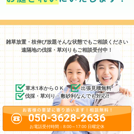
雑草放置・枝伸び放題そんな状態でもご相談ください
遠隔地の伐採・草刈りもご相談受付中！
草木1本からＯＫ
出張見積無料
伐採・草刈り・敷砂利なんでも対応!!
050-3628-2636
お電話受付時間：8:00～17:00 日曜定休