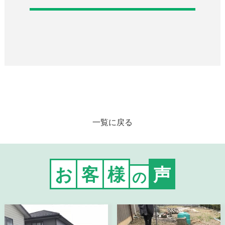
一覧に戻る
お
客
様
声
の