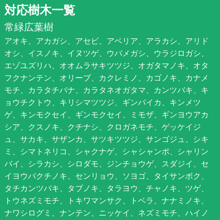
対応樹木一覧
常緑広葉樹
アオキ、アカガシ、アセビ、アベリア、アラカシ、アリド
オシ、イスノキ、イヌツゲ、ウバメガシ、ウラジロガシ、
エゾユズリハ、オオムラサキツツジ、オガタマノキ、オタ
フクナンテン、オリーブ、カクレミノ、カゴノキ、カナメ
モチ、カラタチバナ、カラタネオガタマ、カンツバキ、キ
ョウチクトウ、キリシマツツジ、ギンバイカ、キンメツ
ゲ、キンモクセイ、ギンモクセイ、ミモザ、ギンヨウアカ
シア、クスノキ、クチナシ、クロガネモチ、ゲッケイジ
ュ、サカキ、サザンカ、サツキツツジ、サンゴジュ、シキ
ミ、シマトネリコ、シャクナゲ、シャシャンポ、シャリン
バイ、シラカシ、シロダモ、ジンチョウゲ、スダジイ、セ
イヨウバクチノキ、センリョウ、ソヨゴ、タイサンボク、
タチカンツバキ、タブノキ、タラヨウ、チャノキ、ツゲ、
トウネズミモチ、トキワマンサク、トベラ、ナナミノキ、
ナワシログミ、ナンテン、ニッケイ、ネズミモチ、ハイノ