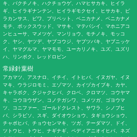
キ、バクチノキ、ハクチョウゲ、ハマヒサカキ、ヒイラ
ギ、ヒイラギナンテン、ヒイラギモクセイ、ヒサカキ、ピ
ラカンサス、ビワ、プリペット、ベニカナメ、ベニカナメ
モチ、ボックスウッド、マサキ、マテバシイ、マホニアコ
ンヒューサ、マメツゲ、マンリョウ、モチノキ、モッコ
ク、ヤシ、ヤツデ、ヤブコウジ、ヤブツバキ、ヤブニッケ
イ、ヤマグルマ、ヤマモモ、ユーカリノキ、ユズ、ユズリ
ハ、リンボク、レッドロビン
常緑針葉樹
アカマツ、アスナロ、イチイ、イトヒバ、イヌガヤ、イヌ
マキ、ウラジロモミ、エゾマツ、カイヅカイブキ、カヤ、
キャラボク、クジャクヒバ、クロベ、クロマツ、コウヤマ
キ、コウヨウザン、コノテガシワ、コメツガ、ゴヨウマ
ツ、コニファー、ゴールドクレスト、サワラ、シノブヒ
バ、シラビソ、スギ、ダイオウショウ、タギョウショウ、
チャボヒバ、チョウセンマキ、ツガ、テーダマツ、ドイ、
ツトウヒ、トウヒ、ナギナギ、ペディアニオイヒバ、ネズ